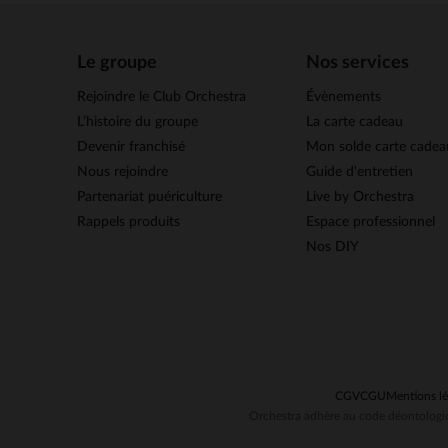
Le groupe
Nos services
Rejoindre le Club Orchestra
Évènements
L’histoire du groupe
La carte cadeau
Devenir franchisé
Mon solde carte cadea
Nous rejoindre
Guide d'entretien
Partenariat puériculture
Live by Orchestra
Rappels produits
Espace professionnel
Nos DIY
CGV
CGU
Mentions lé
Orchestra adhère au code déontologiq