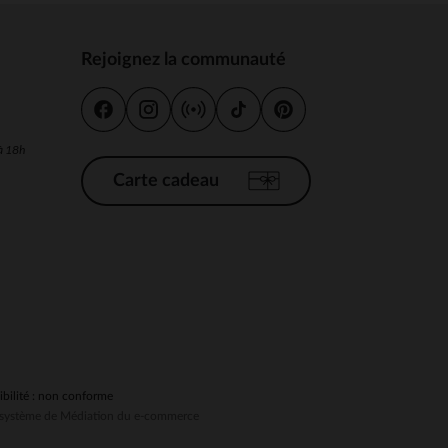
Rejoignez la communauté
s
 Options
 à 18h
tres de confidentialité, en garantissant la conformité avec les
Carte cadeau
ibilité : non conforme
au système de Médiation du e-commerce