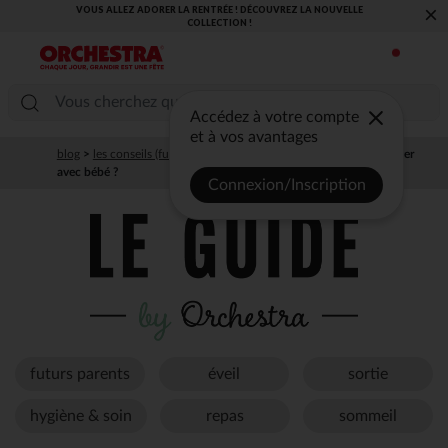
VOUS ALLEZ ADORER LA RENTRÉE ! DÉCOUVREZ LA NOUVELLE
×
COLLECTION !
Accédez à votre compte
et à vos avantages
blog
>
les conseils (futurs) parents)
>
sortie
> Comment bien voyager
avec bébé ?
Connexion/Inscription
futurs parents
éveil
sortie
hygiène & soin
repas
sommeil