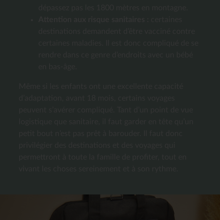
dépassez pas les 1800 mètres en montagne.
Attention aux risque sanitaires :
certaines
destinations demandent d’être vacciné contre
certaines maladies. Il est donc compliqué de se
rendre dans ce genre d’endroits avec un bébé
en bas-âge.
Même si les enfants ont une excellente capacité
d’adaptation, avant 18 mois, certains voyages
peuvent s’avérer compliqué. Tant d’un point de vue
logistique que sanitaire, il faut garder en tête qu’un
petit bout n’est pas prêt à barouder. Il faut donc
privilégier des destinations et des voyages qui
permettront à toute la famille de profiter, tout en
vivant les choses sereinement et à son rythme.