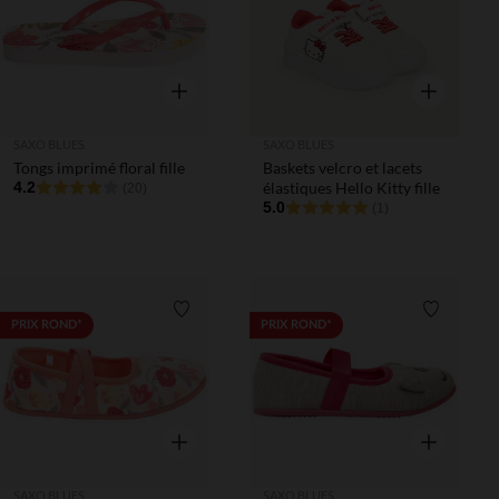
Aperçu rapide
Aperçu rapi
SAXO BLUES
SAXO BLUES
Tongs imprimé floral fille
Baskets velcro et lacets
4.2
élastiques Hello Kitty fille
(20)
5.0
(1)
Liste de souhaits
Liste de 
PRIX ROND*
PRIX ROND*
Aperçu rapide
Aperçu rapi
SAXO BLUES
SAXO BLUES