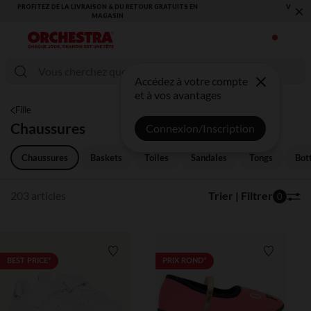
×
VOUS ALLEZ ADORER LA RENTRÉE ! DÉCOUVREZ LA NOUVELLE
COLLECTION !
Accédez à votre compte
et à vos avantages
Fille
Chaussures
Connexion/Inscription
Chaussures
Baskets
Toiles
Sandales
Tongs
Bot
203 articles
Trier | Filtrer
0
Liste de souhaits
Liste de 
BEST PRICE*
PRIX ROND*