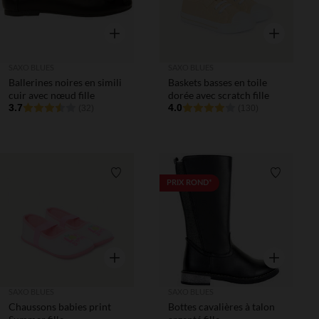
Aperçu rapide
Aperçu rapi
SAXO BLUES
SAXO BLUES
Ballerines noires en simili
Baskets basses en toile
cuir avec nœud fille
dorée avec scratch fille
3.7
4.0
(32)
(130)
Liste de souhaits
Liste de 
PRIX ROND*
Aperçu rapide
Aperçu rapi
SAXO BLUES
SAXO BLUES
Chaussons babies print
Bottes cavalières à talon