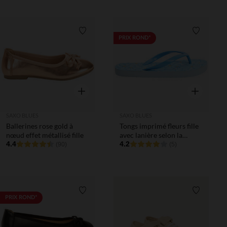
Liste de souhaits
Liste de 
PRIX ROND*
Aperçu rapide
Aperçu rapi
SAXO BLUES
SAXO BLUES
Ballerines rose gold à
Tongs imprimé fleurs fille
nœud effet métallisé fille
avec lanière selon la
4.4
pointure
4.2
(90)
(5)
Liste de souhaits
Liste de 
PRIX ROND*