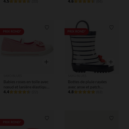
4.5
4.6
(33)
(66)
Liste de souhaits
Liste de 
PRIX ROND*
PRIX ROND*
Aperçu rapide
Aperçu rapi
SAXO BLUES
SAXO BLUES
Babies roses en toile avec
Bottes de pluie rayées
nœud et lanière élastiquée
avec anse et patch
fille
4.4
fantaisie fille
4.8
(22)
(63)
Liste de souhaits
Liste de 
PRIX ROND*