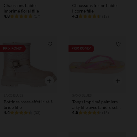
Chaussons babies
Chaussons forme babies
imprimé floral fille
licorne fille
4.8
4.3
(17)
(12)
Liste de souhaits
Liste de 
PRIX ROND*
PRIX ROND*
Aperçu rapide
Aperçu rapi
SAXO BLUES
SAXO BLUES
Bottines roses effet irisé à
Tongs imprimé palmiers
bride fille
arty fille avec lanière selon
4.4
l'âge
4.5
(33)
(15)