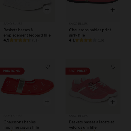
Aperçu rapide
Aperçu rapi
SAXO BLUES
SAXO BLUES
Baskets basses à
Chaussons babies print
empiècement léopard fille
girly fille
4.5
4.1
(51)
(16)
Liste de souhaits
Liste de 
PRIX ROND*
BEST PRICE*
Aperçu rapide
Aperçu rapi
SAXO BLUES
SAXO BLUES
Chaussons babies
Baskets basses à lacets et
imprimé cœurs fille
velcros uni fille