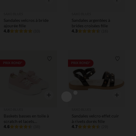
SAXO BLUES
SAXO BLUES
Sandales velcros à bride
Sandales argentées à
ajourée fille
brides croisées fille
4.8
4.3
(33)
(16)
Liste de souhaits
Liste de 
PRIX ROND*
PRIX ROND*
Aperçu rapide
Aperçu rapi
SAXO BLUES
SAXO BLUES
Baskets basses en toile à
Sandales velcro effet cuir
scratch et lacets
à rivets dorés fille
élastiqués fille
4.6
4.7
(38)
(29)