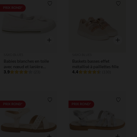
Liste de souhaits
Liste de 
PRIX ROND*
Aperçu rapide
Aperçu rapi
SAXO BLUES
SAXO BLUES
Babies blanches en toile
Baskets basses effet
avec nœud et lanière
métallisé à paillettes fille
élastiquée fille
3.9
4.4
(23)
(130)
Liste de souhaits
Liste de 
PRIX ROND*
PRIX ROND*
Aperçu rapide
Aperçu rapi