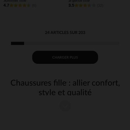
Summer fille
argenté fille
4.7
3.5
(6)
(32)
24 ARTICLES SUR 203
CHARGER PLUS
Chaussures fille : allier confort,
style et qualité
Les
sont bien plus qu’un simple accessoire, elles
chaussures
complètent la tenue tout en garantissant le confort et la sécurité de
votre enfant. Notre collection pour fille combine des designs soignés
avec des matériaux de qualité, adaptés à toutes les activités et tous
les styles.