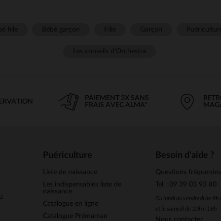
é fille
Bébé garçon
Fille
Garçon
Puéricultur
Les conseils d'Orchestra
PAIEMENT 3X SANS
RETR
SERVATION
FRAIS AVEC ALMA*
MAG
Puériculture
Besoin d'aide ?
Liste de naissance
Questions fréquente
Les indispensables liste de
Tel : 09 39 03 93 80
naissance
u
Du lundi au vendredi de 9h
Catalogue en ligne
et le samedi de 10h à 18h
Catalogue Prémaman
Nous contacter