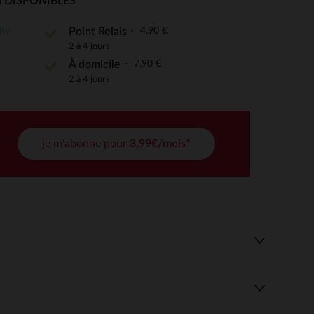
 DISPONIBLES
ite
4,90 €
Point Relais
2 à 4 jours
 Options
7,90 €
À domicile
tres de confidentialité, en garantissant la conformité avec les
2 à 4 jours
je m'abonne pour
3,99€/mois*