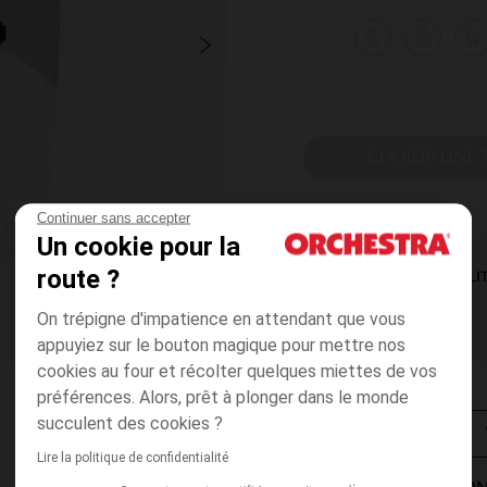
23-
27-
31-
26
30
34
CHOISIR UNE T
Continuer sans accepter
Un cookie pour la
route ?
DISPONIBILI
On trépigne d'impatience en attendant que vous
appuyiez sur le bouton magique pour mettre nos
cookies au four et récolter quelques miettes de vos
préférences. Alors, prêt à plonger dans le monde
succulent des cookies ?
Lire la politique de confidentialité