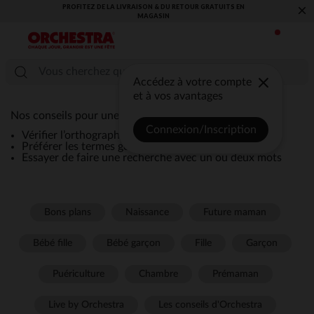
PROFITEZ DE LA LIVRAISON & DU RETOUR GRATUITS EN
×
MAGASIN​
Accédez à votre compte
et à vos avantages
Nos conseils pour une recherche efficace :
Connexion/Inscription
Vérifier l’orthographe de la recherche
Préférer les termes génériques comme “robe”
Essayer de faire une recherche avec un ou deux mots
Bons plans
Naissance
Future maman
Bébé fille
Bébé garçon
Fille
Garçon
Puériculture
Chambre
Prémaman
Live by Orchestra
Les conseils d'Orchestra