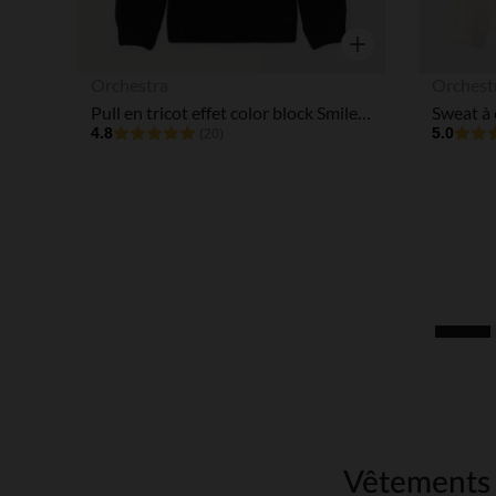
Aperçu rapide
Orchestra
Orchest
Pull en tricot effet color block SmileyWorld garçon
4.8
5.0
(20)
Vêtements l