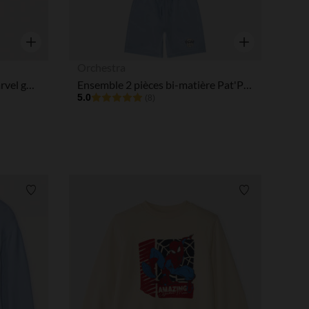
Aperçu rapide
Aperçu rapide
Orchestra
Lot de 5 boxers Avengers Marvel garçon
Ensemble 2 pièces bi-matière Pat'Patrouille garçon
5.0
(8)
Liste de souhaits
Liste de souha