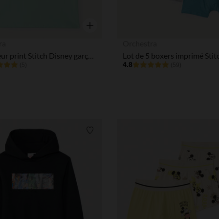
Notre plateforme vous permet d'adapter et de gérer vos paramè
Aperçu rapide
ra
Orchestra
Débardeur print Stitch Disney garçon
4.8
(5)
(59)
Liste de souhaits