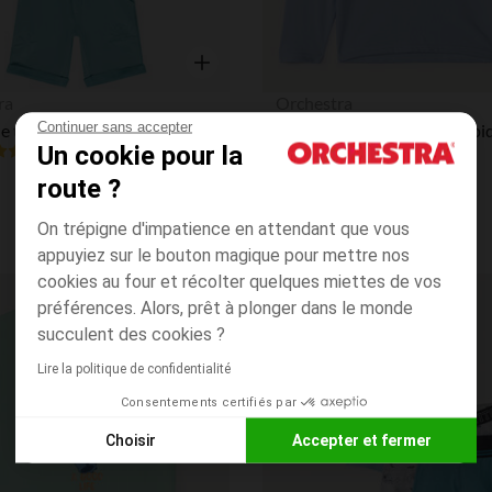
Aperçu rapide
ra
Orchestra
Continuer sans accepter
Ensemble t-shirt + short uni Stitch Disney garçon
Un cookie pour la
4.5
(4)
(28)
route ?
On trépigne d'impatience en attendant que vous
appuyiez sur le bouton magique pour mettre nos
cookies au four et récolter quelques miettes de vos
préférences. Alors, prêt à plonger dans le monde
Liste de souhaits
succulent des cookies ?
Lire la politique de confidentialité
Consentements certifiés par
Choisir
Accepter et fermer
Axeptio consent
Plateforme de Gestion du Consentement : Personnalisez vos