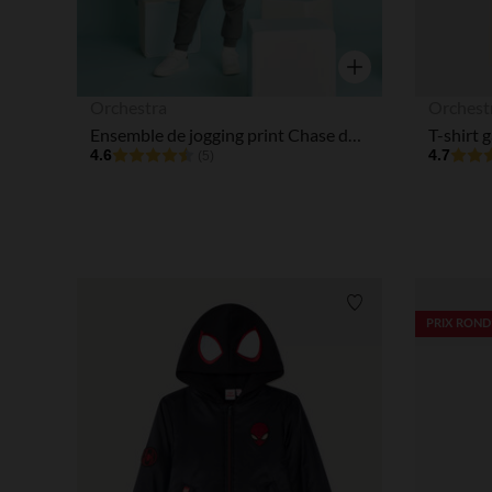
Aperçu rapide
Orchestra
Orchest
Ensemble de jogging print Chase de la Pat'Patrouille garçon
4.6
4.7
(5)
Liste de souhaits
PRIX ROND