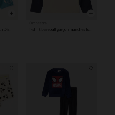
tres de confidentialité, en garantissant la conformité avec les
Aperçu rapide
Aperçu rapide
Orchestra
Lot de 5 boxers imprimé Stitch Disney garçon
T-shirt baseball garçon manches longues Spider-Man Marvel
Liste de souhaits
Liste de souha