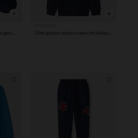
Aperçu rapide
Aperçu rapide
Orchestra
Lot de 3 paires de chaussettes garçon à motifs Spider-Man Marvel
Gilet garçon zippé à capuche ludique Spider-Man Marvel
Liste de souhaits
Liste de souha