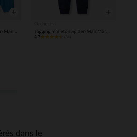
Aperçu rapide
Aperçu rapide
Orchestra
Sweat garçon embossé Spider-Man Marvel
Jogging molleton Spider-Man Marvel garçon
4.7
(34)
érés dans le