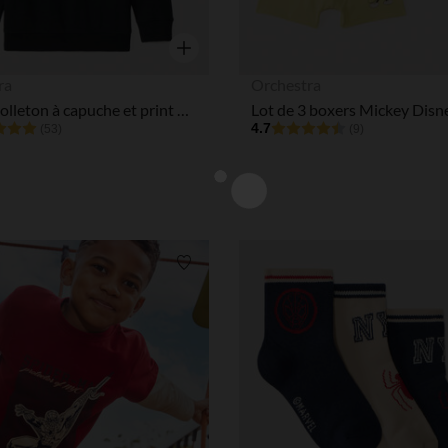
Aperçu rapide
ra
Orchestra
Sweat molleton à capuche et print Marvel garçon
4.7
(53)
(9)
Liste de souhaits