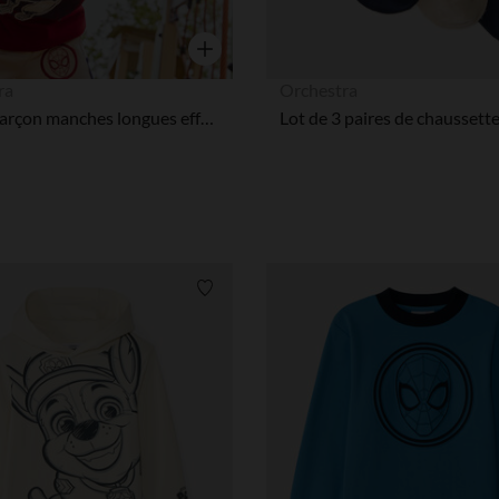
Aperçu rapide
ra
Orchestra
T-shirt garçon manches longues effet 2-en-1 Spider-Man Marvel
Liste de souhaits