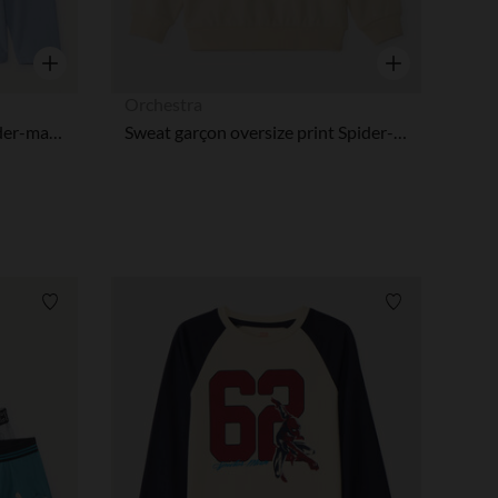
Aperçu rapide
Aperçu rapide
Orchestra
T-shirt manches longues Spider-man Marvel oversize garçon
Sweat garçon oversize print Spider-Man Marvel
Liste de souhaits
Liste de souha
 Options