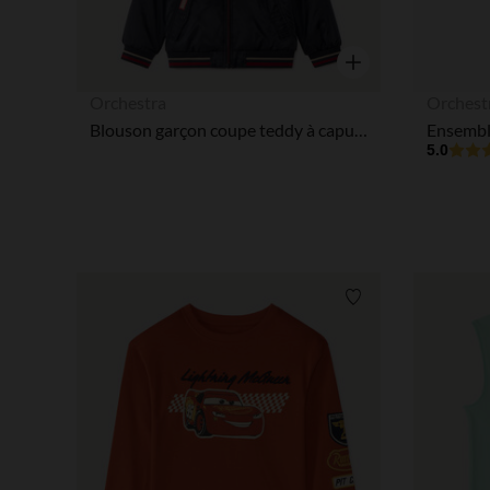
Aperçu rapide
Orchestra
Orchest
Blouson garçon coupe teddy à capuche Spider-Man Marvel
5.0
Liste de souhaits