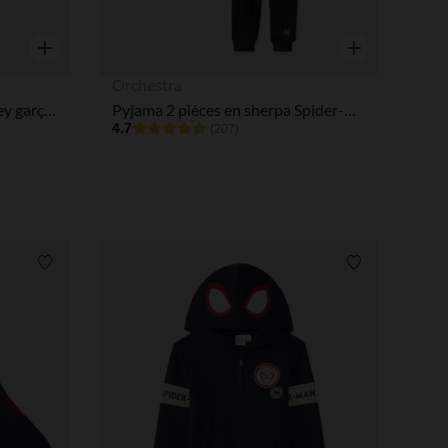
Aperçu rapide
Aperçu rapide
Orchestra
Lot de 3 boxers Mickey Disney garçon
Pyjama 2 pièces en sherpa Spider-Man Marvel garçon
4.7
(207)
Liste de souhaits
Liste de souha