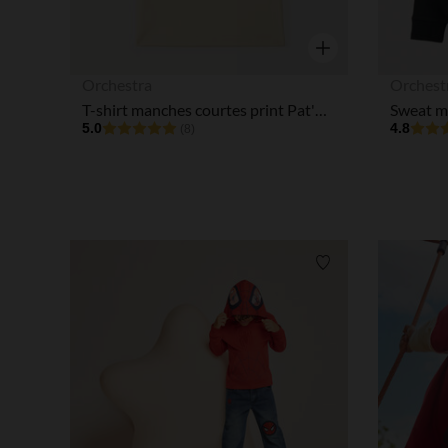
Aperçu rapide
Orchestra
Orchest
T-shirt manches courtes print Pat'Patrouille garçon
5.0
4.8
(8)
Liste de souhaits