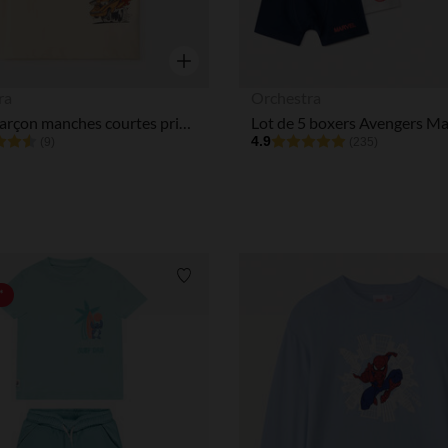
Aperçu rapide
ra
Orchestra
T-shirt garçon manches courtes print Flash McQueen et Martin Disney Pixar
4.9
(9)
(235)
Liste de souhaits
*