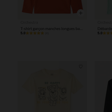
Aperçu rapide
Orchestra
Orchest
T-shirt garçon manches longues badge Flash McQueen Disney Pixar
5.0
5.0
(4)
Liste de souhaits