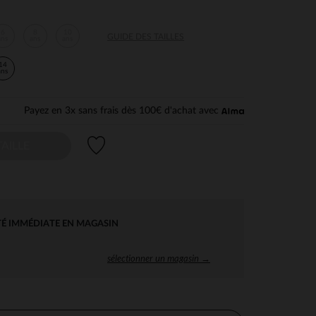
6
8
10
GUIDE DES TAILLES
ans
ans
ans
14
ans
Payez en 3x sans frais dès 100€ d'achat avec
Liste de souhaits
AILLE
TÉ IMMÉDIATE EN MAGASIN
sélectionner un magasin →