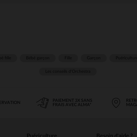
é fille
Bébé garçon
Fille
Garçon
Puéricultur
Les conseils d'Orchestra
PAIEMENT 3X SANS
RETR
SERVATION
FRAIS AVEC ALMA*
MAG
Puériculture
Besoin d'aide ?