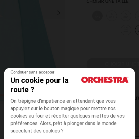
CHOISIR UNE TAILLE
3
4
5
ans
ans
ans
12
ans
CHOISIR UNE T
Continuer sans accepter
Un cookie pour la
route ?
DISPONIBILI
On trépigne d'impatience en attendant que vous
appuyiez sur le bouton magique pour mettre nos
cookies au four et récolter quelques miettes de vos
préférences. Alors, prêt à plonger dans le monde
succulent des cookies ?