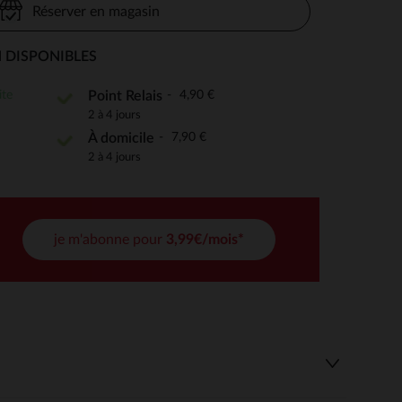
Réserver en magasin
 DISPONIBLES
 Options
ite
4,90 €
Point Relais
2 à 4 jours
tres de confidentialité, en garantissant la conformité avec les
7,90 €
À domicile
2 à 4 jours
je m'abonne pour
3,99€/mois*