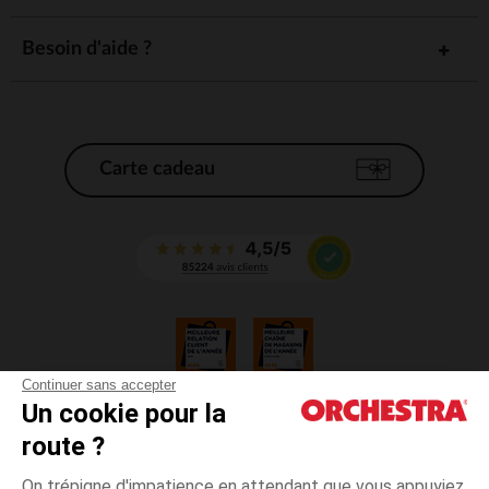
Besoin d'aide ?
Carte cadeau
Continuer sans accepter
Un cookie pour la
CGV
route ?
CGU
Mentions légales
On trépigne d'impatience en attendant que vous appuyiez