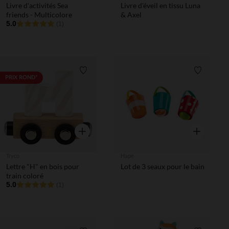
Livre d'activités Sea
Livre d'éveil en tissu Luna
friends - Multicolore
& Axel
5.0
(1)
Liste de souhaits
Liste de 
PRIX ROND*
Aperçu rapide
Aperçu rapi
Tryco
Hape
Lettre "H" en bois pour
Lot de 3 seaux pour le bain
train coloré
5.0
(1)