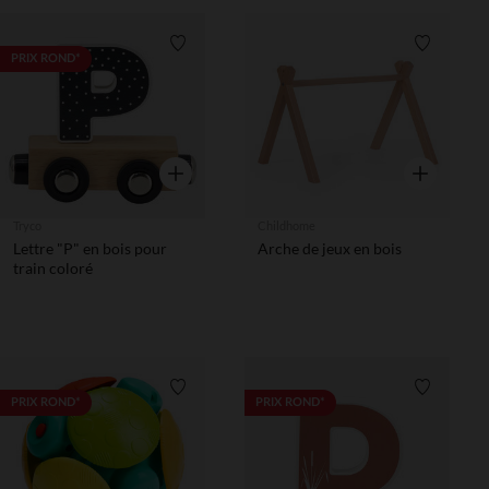
Liste de souhaits
Liste de 
PRIX ROND*
Aperçu rapide
Aperçu rapi
Tryco
Childhome
Lettre "P" en bois pour
Arche de jeux en bois
train coloré
Liste de souhaits
Liste de 
PRIX ROND*
PRIX ROND*