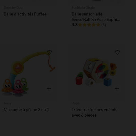
Done by Deer
Sophie la Girafe
Balle d'activités Puffee
Balle sensorielle
Senso'Ball So'Pure Sophie
la Girafe
4.8
(6)
Liste de souhaits
Liste de 
Aperçu rapide
Aperçu rapi
Tomy
Hape
Ma canne à pêche 3 en 1
Trieur de formes en bois
avec 6 pièces