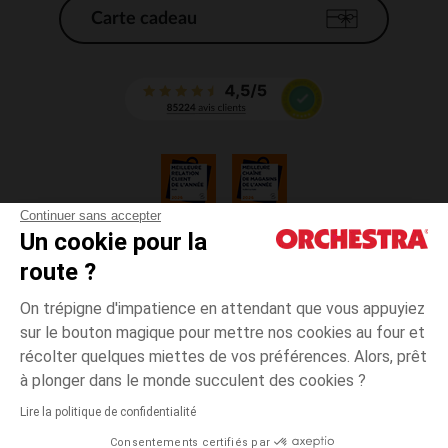
Carte cadeau
Continuer sans accepter
Un cookie pour la
CGV
route ?
CGU
Mentions légales
On trépigne d'impatience en attendant que vous appuyiez
*Conditions des offres en cours
sur le bouton magique pour mettre nos cookies au four et
Données personnelles
récolter quelques miettes de vos préférences. Alors, prêt
Gestion des cookies
à plonger dans le monde succulent des cookies ?
Accessibilité : non conforme
Lire la politique de confidentialité
Orchestra adhère au code déontologique de la Fédération du e-commerce
Consentements certifiés par