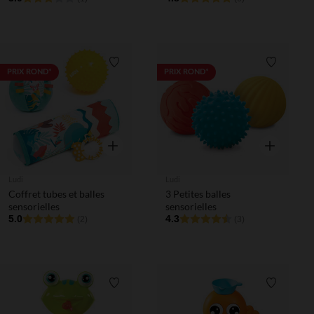
Liste de souhaits
Liste de 
PRIX ROND*
PRIX ROND*
Aperçu rapide
Aperçu rapi
Ludi
Ludi
Coffret tubes et balles
3 Petites balles
sensorielles
sensorielles
5.0
4.3
(2)
(3)
Liste de souhaits
Liste de 