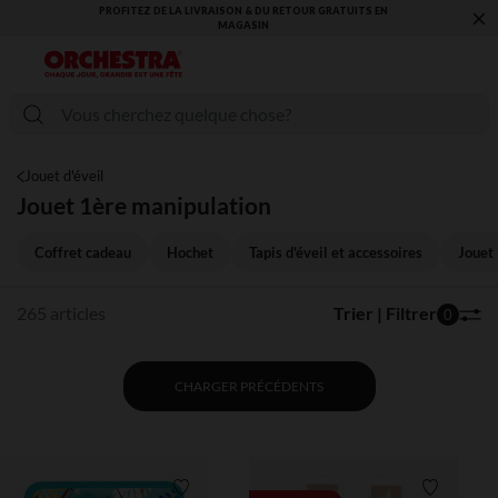
×
VOUS ALLEZ ADORER LA RENTRÉE ! DÉCOUVREZ LA NOUVELLE
COLLECTION !
Jouet d'éveil
Jouet 1ère manipulation
Coffret cadeau
Hochet
Tapis d'éveil et accessoires
Jouet 
265 articles
Trier | Filtrer
0
CHARGER PRÉCÉDENTS