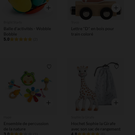
Aperçu rapide
Aperçu rapi
Bright Starts
Tryco
Balle d'activités - Wobble
Lettre "D" en bois pour
Bobble
train coloré
5.0
(2)
Liste de souhaits
Liste de 
Aperçu rapide
Aperçu rapi
Hape
Sophie la Girafe
Ensemble de percussion
Hochet Sophie la Girafe
de la nature
avec son sac de rangement
3.0
4.8
(1)
(6)