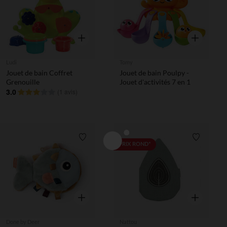
Aperçu rapide
Aperçu rapi
Ludi
Tomy
Jouet de bain Coffret
Jouet de bain Poulpy -
Grenouille
Jouet d'activités 7 en 1
3.0
(
1 avis
)
Liste de souhaits
Liste de 
PRIX ROND*
Aperçu rapide
Aperçu rapi
Done by Deer
Nattou