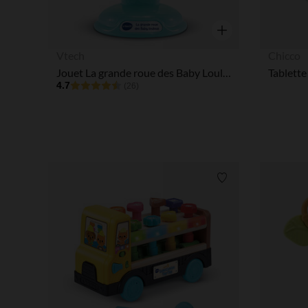
Aperçu rapide
Vtech
Chicco
Jouet La grande roue des Baby Loulous
Tablett
4.7
(26)
Liste de souhaits