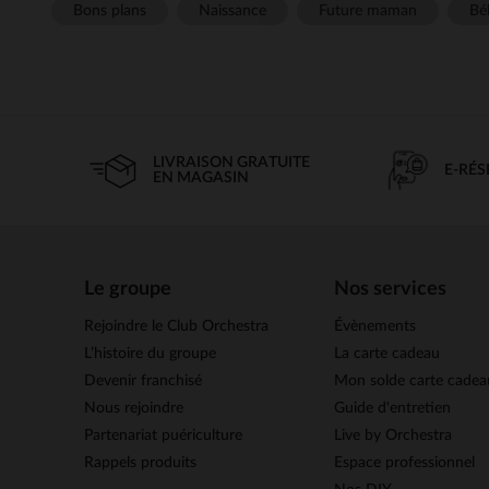
Bons plans
Naissance
Future maman
Béb
LIVRAISON GRATUITE
E-RÉ
EN MAGASIN
Le groupe
Nos services
Rejoindre le Club Orchestra
Évènements
L’histoire du groupe
La carte cadeau
Devenir franchisé
Mon solde carte cadea
Nous rejoindre
Guide d'entretien
Partenariat puériculture
Live by Orchestra
Rappels produits
Espace professionnel