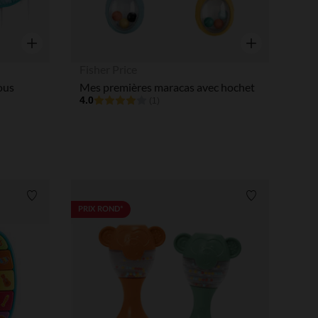
Aperçu rapide
Aperçu rapide
Fisher Price
ous
Mes premières maracas avec hochet
4.0
(1)
Liste de souhaits
Liste de souha
PRIX ROND*