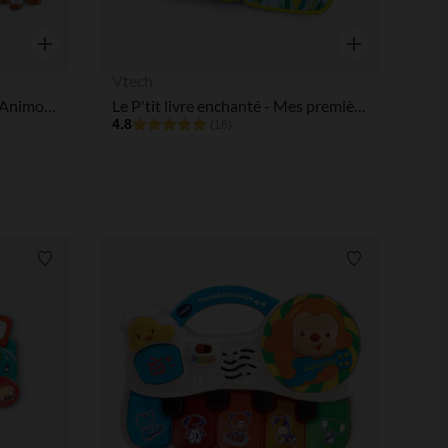
Aperçu rapide
Aperçu rapide
Vtech
Animaux de la ferme Tut Tut Animo (modèle aléatoire)
Le P'tit livre enchanté - Mes premières comptines
4.8
(16)
Liste de souhaits
Liste de souha