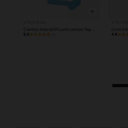
Aperçu rapide
VTech Baby
VTech B
Camion interactif Lumi camion Tap Tap
Livre in
5.0
4.9
(1)