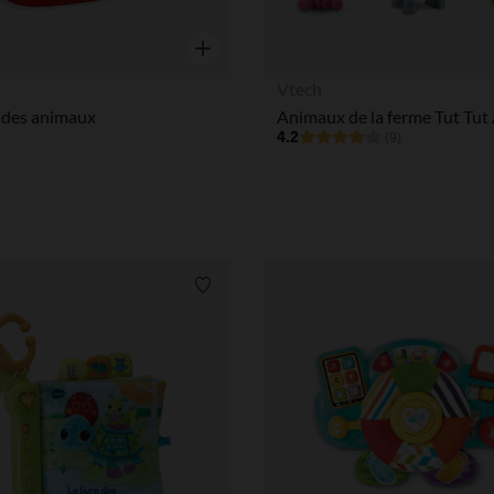
Aperçu rapide
Vtech
e des animaux
4.2
(9)
Liste de souhaits