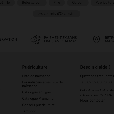
é fille
Bébé garçon
Fille
Garçon
Puéricultur
Les conseils d'Orchestra
PAIEMENT 3X SANS
RETR
SERVATION
FRAIS AVEC ALMA*
MAG
Puériculture
Besoin d'aide ?
Liste de naissance
Questions fréquente
Les indispensables liste de
Tel : 09 39 03 93 80
naissance
u
Du lundi au vendredi de 9h
Catalogue en ligne
et le samedi de 10h à 18h
Catalogue Prémaman
Nous contacter
Conseils puériculture
Tamboor