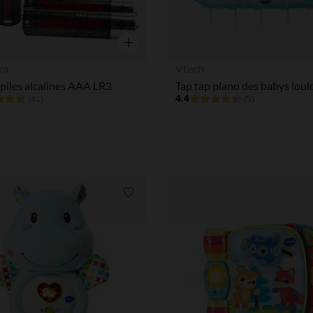
Aperçu rapide
ra
Vtech
 piles alcalines AAA LR3
Tap tap piano des babys loul
4.4
(41)
(5)
Liste de souhaits