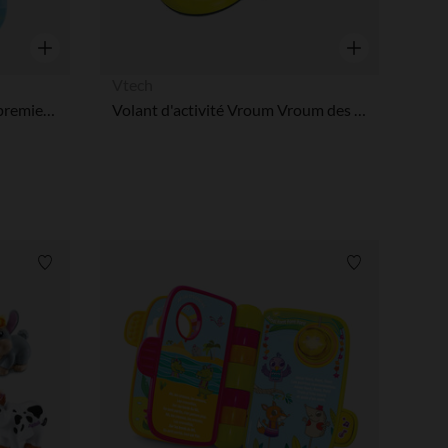
Aperçu rapide
Aperçu rapide
Vtech
Coffret P'tit musicien - Mes premiers instruments
Volant d'activité Vroum Vroum des découvertes
Liste de souhaits
Liste de souha