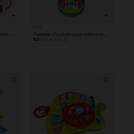
Aperçu rapide
Aperçu rapide
Ludi
Coffret naissance - Eveil des sens - Rose
Panneau d'activité pour voiture avec volant sonore
5.0
(3)
Liste de souhaits
Liste de souha