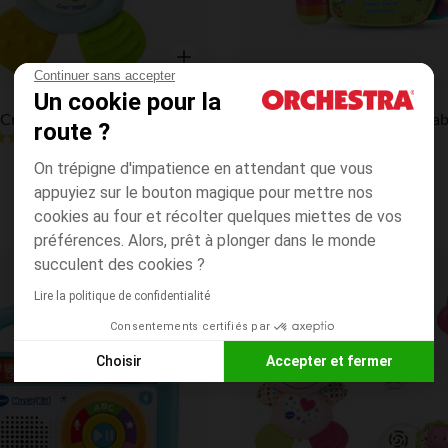
Continuer sans accepter
Aperçu rapide
Vtech
Un cookie pour la
 Croc'Hippo Bleu
route ?
4.5
(13)
(12)
On trépigne d'impatience en attendant que vous
appuyiez sur le bouton magique pour mettre nos
cookies au four et récolter quelques miettes de vos
préférences. Alors, prêt à plonger dans le monde
succulent des cookies ?
Liste de souhaits
Lire la politique de confidentialité
Consentements certifiés par
Choisir
Accepter et fermer
Axeptio consent
Plateforme de Gestion du Consentement : Personnalisez vos
Notre plateforme vous permet d'adapter et de gérer vos paramè