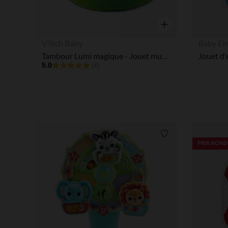
Aperçu rapide
VTech Baby
Baby Ei
Tambour Lumi magique - Jouet musical
5.0
(4)
Liste de souhaits
PRIX ROND