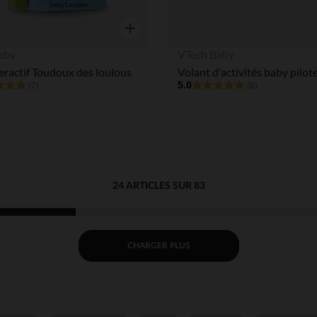
Aperçu rapide
aby
VTech Baby
teractif Toudoux des loulous
Volant d'activités baby pilot
5.0
(7)
(8)
24 ARTICLES SUR 83
CHARGER PLUS