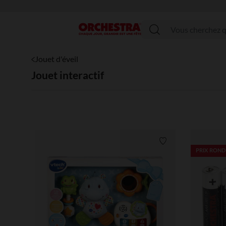
Menu
Jouet d'éveil
Jouet interactif
Liste de souhaits
PRIX ROND