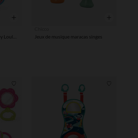
Aperçu rapide
Aperçu rapide
Chicco
Super livre Enchanté des Baby Loulous - Bleu
Jeux de musique maracas singes
Liste de souhaits
Liste de souha
 Options
tres de confidentialité, en garantissant la conformité avec les