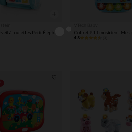
Aperçu rapide
nstein
VTech Baby
Jouet d'éveil à roulettes Petit Éléphant 2 en 1 multilingue
4.3
(3)
Liste de souhaits
*