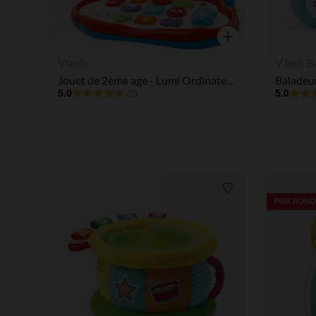
Aperçu rapide
Vtech
VTech B
Jouet de 2ème age - Lumi Ordinateur des Tout-petits
Baladeu
5.0
5.0
(2)
Liste de souhaits
PRIX ROND