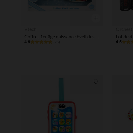
Aperçu rapide
Vtech
Orchest
Coffret 1er âge naissance Eveil des sens
Lot de 4
4.9
4.5
(26)
Liste de souhaits