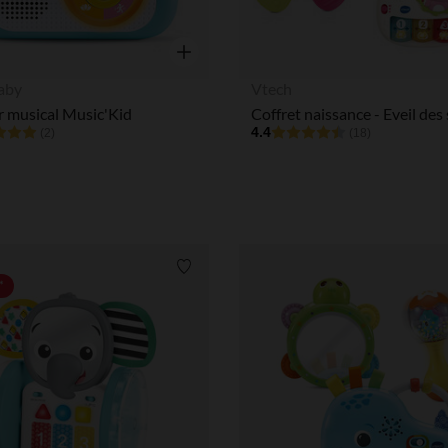
Aperçu rapide
aby
Vtech
r musical Music'Kid
4.4
(2)
(18)
Liste de souhaits
*