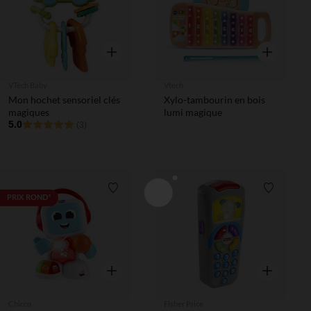
Aperçu rapide
Aperçu rapi
VTech Baby
Vtech
Mon hochet sensoriel clés
Xylo-tambourin en bois
magiques
lumi magique
5.0
(3)
Liste de souhaits
Liste de 
PRIX ROND*
Aperçu rapide
Aperçu rapi
Chicco
Fisher Price