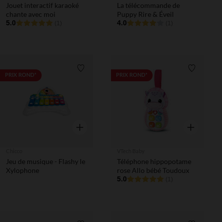
Jouet interactif karaoké
La télécommande de
chante avec moi
Puppy Rire & Éveil
5.0
4.0
(1)
(1)
Liste de souhaits
Liste de 
PRIX ROND*
PRIX ROND*
Aperçu rapide
Aperçu rapi
Chicco
VTech Baby
Jeu de musique - Flashy le
Téléphone hippopotame
Xylophone
rose Allo bébé Toudoux
5.0
(1)