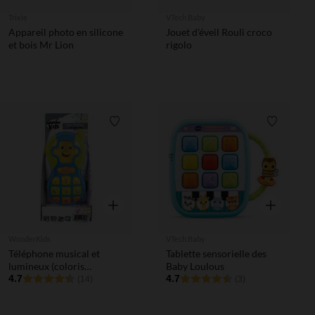
Trixie
VTech Baby
Appareil photo en silicone
Jouet d'éveil Rouli croco
et bois Mr Lion
rigolo
Liste de souhaits
Liste de 
Aperçu rapide
Aperçu rapi
WonderKids
VTech Baby
Téléphone musical et
Tablette sensorielle des
lumineux (coloris
Baby Loulous
aléatoire)
4.7
4.7
(14)
(3)