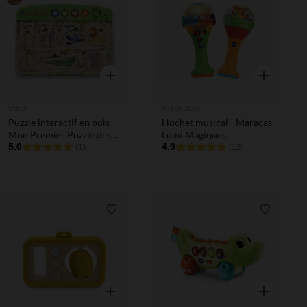
Liste de souhaits
Liste de 
Aperçu rapide
Aperçu rapi
Vtech
VTech Baby
Puzzle interactif en bois
Hochet musical - Maracas
Mon Premier Puzzle des
Lumi Magiques
Animaux
5.0
4.9
(1)
(12)
Liste de souhaits
Liste de 
Aperçu rapide
Aperçu rapi