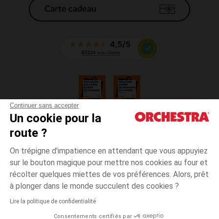
Carte cadeau
Continuer sans accepter
Un cookie pour la
CGV
route ?
CGU
Mentions légales
On trépigne d'impatience en attendant que vous appuyiez
*Conditions des offres en cours
sur le bouton magique pour mettre nos cookies au four et
Données personnelles
récolter quelques miettes de vos préférences. Alors, prêt
Gestion des cookies
à plonger dans le monde succulent des cookies ?
Accessibilité : non conforme
Lire la politique de confidentialité
Orchestra adhère au code déontologique de la Fédération du e-commerce
Consentements certifiés par