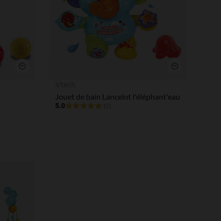
 Options
tres de confidentialité, en garantissant la conformité avec les
Aperçu rapide
Aperçu rapide
Vtech
Jouet de bain Lancelot l'éléphant'eau
5.0
(2)