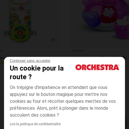
Aperçu rapide
le
Vtech
e voiture
Continuer sans accepter
4.1
(1)
(10)
Un cookie pour la
route ?
On trépigne d'impatience en attendant que vous
appuyiez sur le bouton magique pour mettre nos
cookies au four et récolter quelques miettes de vos
Liste de souhaits
préférences. Alors, prêt à plonger dans le monde
succulent des cookies ?
Lire la politique de confidentialité