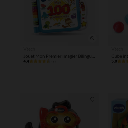
Aperçu rapide
Vtech
Vtech
Jouet Mon Premier Imagier Bilingue parlant et interactif - Français/Anglais
Cube int
4.4
5.0
(7)
Liste de souhaits