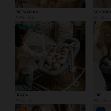
PRÉMAMAN
TAMBOO
3 376 articles
33 articles
BEABA
JOIE
870 articles
458 articles