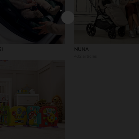
SI
NUNA
432 articles