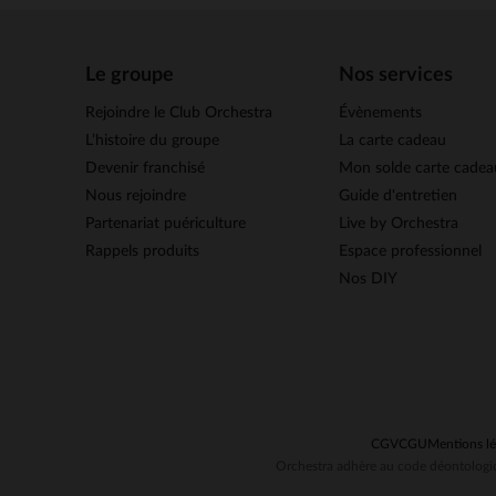
Le groupe
Nos services
Rejoindre le Club Orchestra
Évènements
L’histoire du groupe
La carte cadeau
Devenir franchisé
Mon solde carte cadea
Nous rejoindre
Guide d'entretien
Partenariat puériculture
Live by Orchestra
Rappels produits
Espace professionnel
Nos DIY
CGV
CGU
Mentions lé
Orchestra adhère au code déontologiq