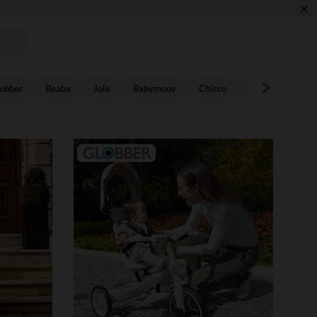
×
TION !
obber
Beaba
Joie
Babymoov
Chicco
Stokke
Ma