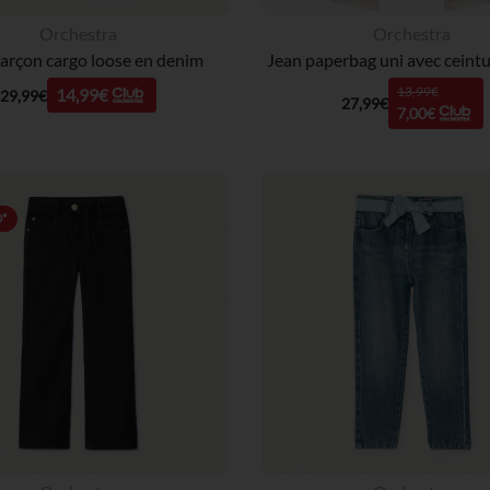
Orchestra
Orchestra
arçon cargo loose en denim
13,99€
14,99€
29,99€
27,99€
7,00€
*