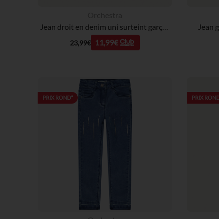
Orchestra
Jean droit en denim uni surteint garçon
Jean g
11,99€
23,99€
PRIX ROND*
PRIX ROND