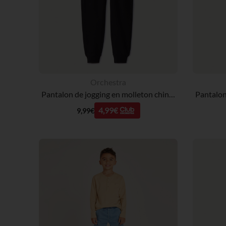
Orchestra
Pantalon de jogging en molleton chiné pour enfant garçon
4,99€
9,99€