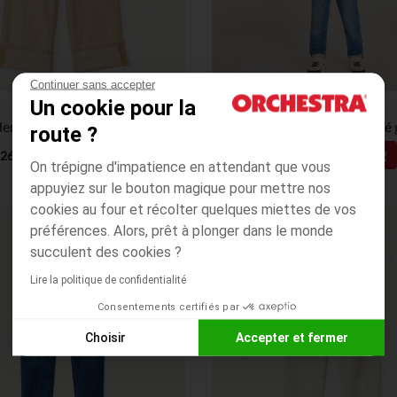
Continuer sans accepter
Un cookie pour la
Orchestra
Orchestra
Jean en denim uni évasé avec revers fixés fille
Jean style denim élastiqué
route ?
13,49€
13,49€
26,99€
26,99€
On trépigne d'impatience en attendant que vous
appuyiez sur le bouton magique pour mettre nos
cookies au four et récolter quelques miettes de vos
préférences. Alors, prêt à plonger dans le monde
succulent des cookies ?
Lire la politique de confidentialité
Consentements certifiés par
Choisir
Accepter et fermer
Axeptio consent
Plateforme de Gestion du Consentement : Personnalisez vos
Notre plateforme vous permet d'adapter et de gérer vos paramè