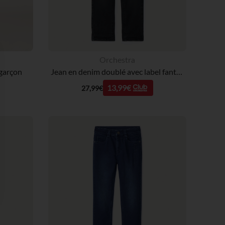
Orchestra
 garçon
Jean en denim doublé avec label fantaisie garçon
13,99€
27,99€
 Options
tres de confidentialité, en garantissant la conformité avec les