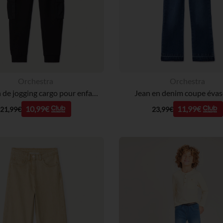
Orchestra
Orchestra
Pantalon de jogging cargo pour enfant garçon
Jean en denim coupe évasé
10,99€
11,99€
21,99€
23,99€