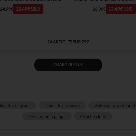
12,49€
13,49€
24,99€
26,99€
24
ARTICLES SUR
297
CHARGER PLUS
alopette en jeans
Jeans de grossesse
Veilleuse projecteur et
Perego prima pappa
Peluche cloud