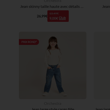
Orchestra
Jean skinny taille haute avec détails en sequins fille
Jean 
13,49€
26,99€
9,00€
PRIX ROND*
Orchestra
Jean large style cargo fille