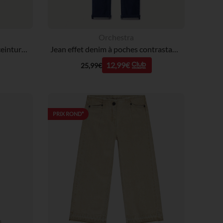
Orchestra
Jean mom en denim uni avec ceinture marron fille
Jean effet denim à poches contrastantes garçon
12,99€
25,99€
PRIX ROND*