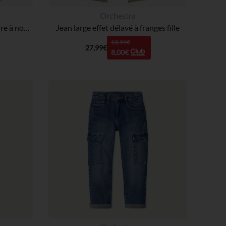
Orchestra
Jean paperbag uni avec ceinture à nouer fille
Jean large effet délavé à franges fille
13,99€
27,99€
8,00€