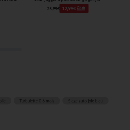
12,99€
25,99€
oile
Turbulette 0 6 mois
Siege auto joie bleu