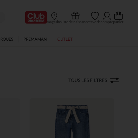
Ma Carte Club
magasins
liste de naissance
favoris
compte
panier
ARQUES
PRÉMAMAN
OUTLET
TOUS LES FILTRES