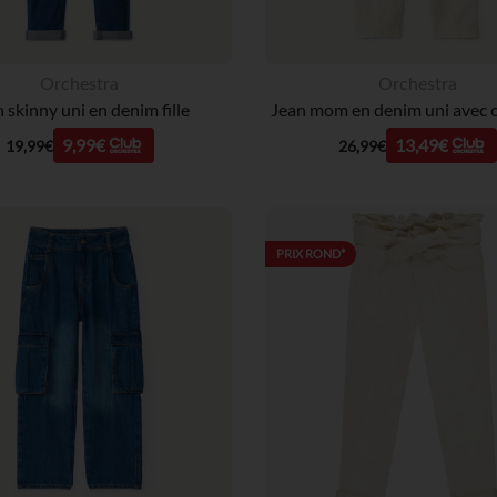
Orchestra
Orchestra
 skinny uni en denim fille
9,99€
13,49€
19,99€
26,99€
PRIX ROND*