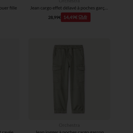
Orchestra
uer fille
Jean cargo effet délavé à poches garçon
14,49€
28,99€
Orchestra
Jean droit à taille élastiquée et rayée garçon
Jean jogger à poches cargo garçon