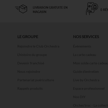
LIVRAISON GRATUITE EN
E-RÉ
MAGASIN
LE GROUPE
NOS SERVICES
Rejoindre le Club Orchestra
Évènements
L'histoire du groupe
La carte cadeau
Devenir franchisé
Mon solde carte cadea
Nous rejoindre
Guide d'entretien
Partenariat puériculture
Live by Orchestra
Rappels produits
Espace professionnel
Nos DIY
Orches'troc - La collect