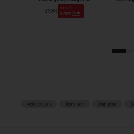
14,99€
29,99€
8,00€
Veste en jean
Jeans noir
Jean grise
S