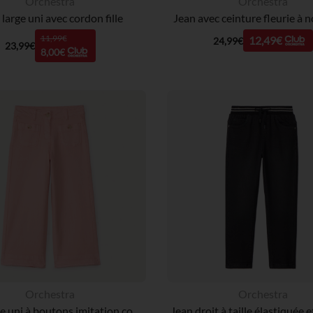
Orchestra
Orchestra
large uni avec cordon fille
Jean avec ceinture fleurie à no
11,99€
12,49€
24,99€
23,99€
8,00€
Orchestra
Orchestra
Jean large uni à boutons imitation corne fille