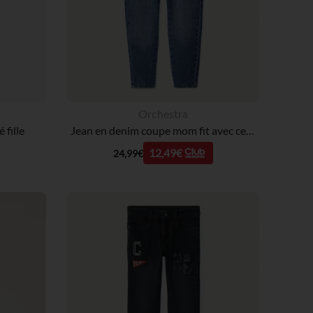
Orchestra
 fille
Jean en denim coupe mom fit avec ceinture foulard fantaisie fille
12,49€
24,99€