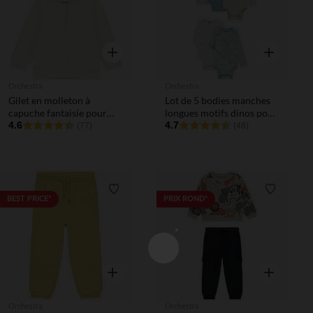
Aperçu rapide
Aperçu rapi
Orchestra
Orchestra
Gilet en molleton à
Lot de 5 bodies manches
capuche fantaisie pour
longues motifs dinos pour
bébé garçon
4.6
bébé garçon avec
4.7
(77)
(48)
ouvertures différentes
selon l'âge
Liste de souhaits
Liste de 
BEST PRICE*
PRIX ROND*
Aperçu rapide
Aperçu rapi
Orchestra
Orchestra