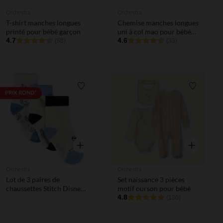
Orchestra
Orchestra
T-shirt manches longues
Chemise manches longues
printé pour bébé garçon
uni à col mao pour bébé
4.7
garçon
4.6
(58)
(33)
Liste de souhaits
Liste de 
PRIX ROND*
Aperçu rapide
Aperçu rapi
Orchestra
Orchestra
Lot de 3 paires de
Set naissance 3 pièces
chaussettes Stitch Disney
motif ourson pour bébé
pour bébé garçon
4.8
(130)