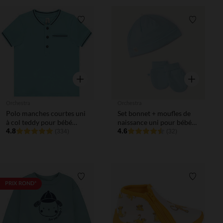
Liste de souhaits
Liste de 
Aperçu rapide
Aperçu rapi
Orchestra
Orchestra
Polo manches courtes uni
Set bonnet + moufles de
à col teddy pour bébé
naissance uni pour bébé
garçon
4.8
garçon
4.6
(334)
(32)
Liste de souhaits
Liste de 
PRIX ROND*