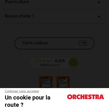
Puériculture
depuis plus de 25 ans.
Besoin d'aide ?
Carte cadeau
Continuer sans accepter
Un cookie pour la
CGV
route ?
CGU