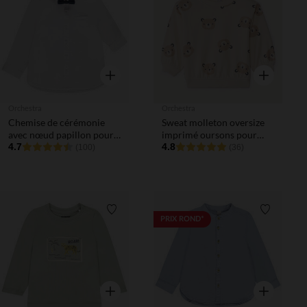
Liste de souhaits
Liste de 
Aperçu rapide
Aperçu rapi
Orchestra
Orchestra
Chemise de cérémonie
Sweat molleton oversize
avec nœud papillon pour
imprimé oursons pour
bébé garçon
4.7
bébé
4.8
(100)
(36)
Liste de souhaits
Liste de 
PRIX ROND*
Aperçu rapide
Aperçu rapi