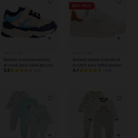
Liste de souhaits
Liste de 
BEST PRICE*
Aperçu rapide
Aperçu rapi
SAXO BLUES
SAXO BLUES
Baskets à empiècements
Baskets basses à lacets et
et mesh pour bébé garçon
scratch pour bébé garçon
3.9
4.7
(22)
(264)
Liste de souhaits
Liste de 
Aperçu rapide
Aperçu rapi