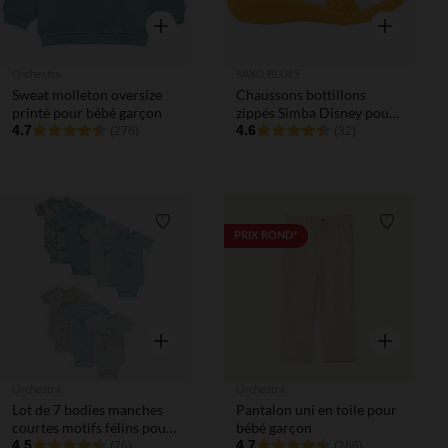
Aperçu rapide
Aperçu rapi
Orchestra
SAXO BLUES
Sweat molleton oversize
Chaussons bottillons
printé pour bébé garçon
zippés Simba Disney pour
4.7
bébé garçon
4.6
(276)
(32)
Liste de souhaits
Liste de 
PRIX ROND*
Aperçu rapide
Aperçu rapi
Orchestra
Orchestra
Lot de 7 bodies manches
Pantalon uni en toile pour
courtes motifs félins pour
bébé garçon
bébé garçon avec
4.5
4.7
(76)
(266)