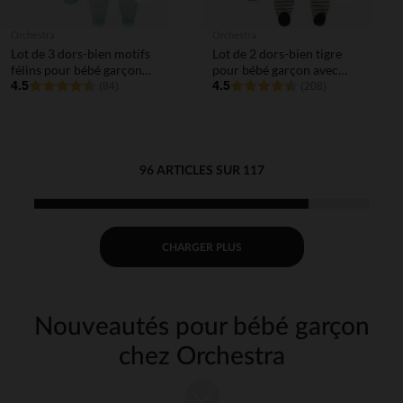
Orchestra
Orchestra
Lot de 3 dors-bien motifs
Lot de 2 dors-bien tigre
félins pour bébé garçon
pour bébé garçon avec
(ouvertures différentes
4.5
ouvertures différentes
4.5
(84)
(208)
selon l'âge)
selon l'âge
96 ARTICLES SUR 117
CHARGER PLUS
Nouveautés pour bébé garçon
chez Orchestra
Découvrez les nouveautés Orchestra pour habiller votre bébé garçon