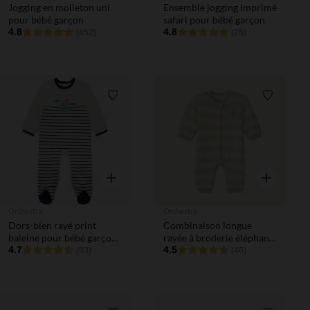
Jogging en molleton uni
Ensemble jogging imprimé
pour bébé garçon
safari pour bébé garçon
4.8
4.8
(452)
(25)
Liste de souhaits
Liste de 
Aperçu rapide
Aperçu rapi
Orchestra
Orchestra
Dors-bien rayé print
Combinaison longue
baleine pour bébé garçon
rayée à broderie éléphant
avec ouvertures
4.7
pour bébé
4.5
(93)
(46)
différentes selon l'âge