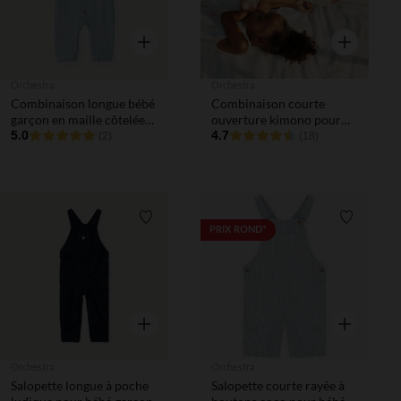
Aperçu rapide
Aperçu rapi
Orchestra
Orchestra
Combinaison longue bébé
Combinaison courte
garçon en maille côtelée
ouverture kimono pour
broderie robot
5.0
bébé garçon
4.7
(2)
(18)
Liste de souhaits
Liste de 
PRIX ROND*
Aperçu rapide
Aperçu rapi
Orchestra
Orchestra
Salopette longue à poche
Salopette courte rayée à