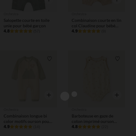
Orchestra
Orchestra
Salopette courte en toile
Combinaison courte en lin
unie pour bébé garçon
col Claudine pour bébé
4.8
garçon
4.9
(57)
(9)
Liste de souhaits
Liste de 
Aperçu rapide
Aperçu rapi
Orchestra
Orchestra
Combinaison longue bi
Barboteuse en gaze de
color motifs ourson pour
coton imprimé ourson
bébé garçon
4.9
pour bébé garçon
4.8
(14)
(22)