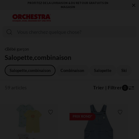
×
VOUS ALLEZ ADORER LA RENTRÉE ! DÉCOUVREZ LA NOUVELLE
COLLECTION !
Bébé garçon
Salopette,combinaison
Salopette,combinaison
Combinaison
Salopette
Ski
59 articles
Trier | Filtrer
0
Liste de souhaits
Liste de 
PRIX ROND*