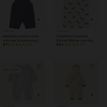
Aperçu rapide
Aperçu rapi
Orchestra
Orchestra
Salopette courte en toile
Combishort imprimé
unie avec broderie pour
Batman Warner pour bébé
bébé garçon
4.7
garçon
5.0
(14)
(12)
Liste de souhaits
Liste de 
PLUME
BÉBÉ
Aperçu rapide
Aperçu rapi
Orchestra
Orchestra