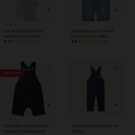
Aperçu rapide
Aperçu rapi
Orchestra
Orchestra
Lot de 4 combishorts
Salopette courte uni et
fantaisie pour bébé
fantaisie pour bébé
garçon
4.7
garçon
4.8
(7)
(18)
Liste de souhaits
Liste de 
PRIX ROND*
Aperçu rapide
Aperçu rapi
Orchestra
Orchestra
Salopette courte en toile
Salopette bébé garçon en
unie pour bébé garçon
denim