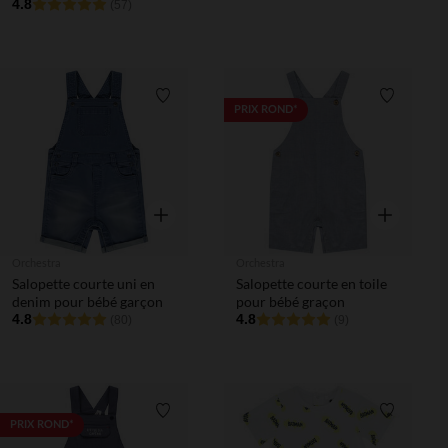
4.8
(57)
Liste de souhaits
Liste de 
PRIX ROND*
Aperçu rapide
Aperçu rapi
Orchestra
Orchestra
Salopette courte uni en
Salopette courte en toile
denim pour bébé garçon
pour bébé graçon
4.8
4.8
(80)
(9)
Liste de souhaits
Liste de 
PRIX ROND*