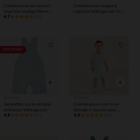
Combinaison en velours
Combinaison longue à
imprimé montgolfières
capuche bébé garçon Tic
pour bébé prématuré
4.7
et Tac Disney
(15)
Liste de souhaits
Liste de 
PRIX ROND*
Aperçu rapide
Aperçu rapi
Orchestra
Orchestra
Salopette courte en toile
Combinaison courte en
unie pour bébé garçon
éponge à rayures pour
4.8
bébé garçon
4.9
(57)
(24)