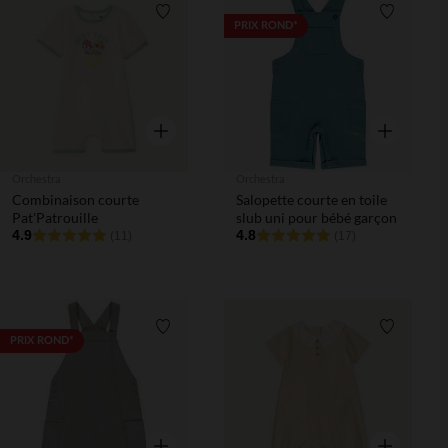
Liste de souhaits
Liste de 
PRIX ROND*
Aperçu rapide
Aperçu rapi
Orchestra
Orchestra
Combinaison courte
Salopette courte en toile
Pat'Patrouille
slub uni pour bébé garçon
4.9
4.8
(11)
(17)
Liste de souhaits
Liste de 
PRIX ROND*
Aperçu rapide
Aperçu rapi