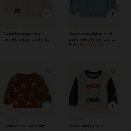
Aperçu rapide
Aperçu rapi
Orchestra
Orchestra
Sweat bébé garçon en
Sweat en molleton print
molleton motif Captain
Batwheels Warner pour
America Marvel
bébé garçon
4.8
(13)
Liste de souhaits
Liste de 
Aperçu rapide
Aperçu rapi
Orchestra
Orchestra
Sweat en molleton demi
Sweat bébé garçon