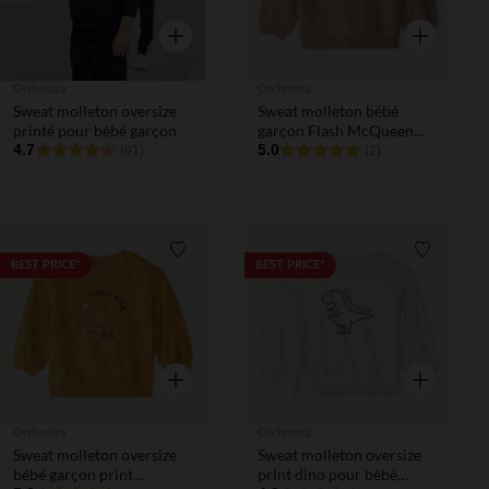
Aperçu rapide
Aperçu rapi
Orchestra
Orchestra
Sweat molleton oversize
Sweat molleton bébé
printé pour bébé garçon
garçon Flash McQueen
4.7
Cars Disney
5.0
(91)
(2)
Liste de souhaits
Liste de 
BEST PRICE*
BEST PRICE*
Aperçu rapide
Aperçu rapi
Orchestra
Orchestra
Sweat molleton oversize
Sweat molleton oversize
bébé garçon print
print dino pour bébé