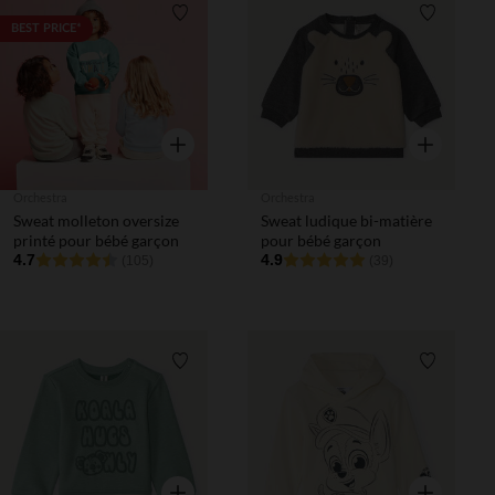
Liste de souhaits
Liste de 
BEST PRICE*
Aperçu rapide
Aperçu rapi
Orchestra
Orchestra
Sweat molleton oversize
Sweat ludique bi-matière
printé pour bébé garçon
pour bébé garçon
4.7
4.9
(105)
(39)
Liste de souhaits
Liste de 
Aperçu rapide
Aperçu rapi