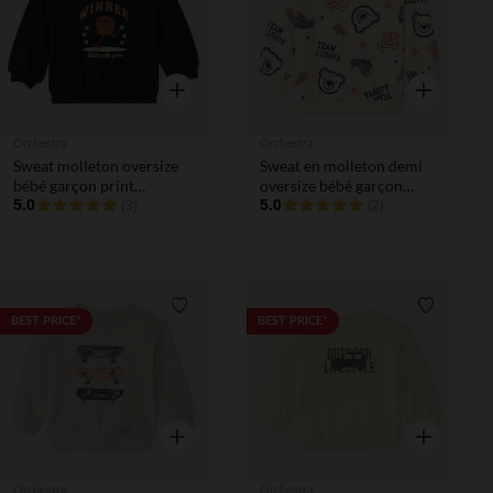
Aperçu rapide
Aperçu rapi
Orchestra
Orchestra
Sweat molleton oversize
Sweat en molleton demi
bébé garçon print
oversize bébé garçon
fantaisie
5.0
imprimé fantaisie
5.0
(3)
(2)
Liste de souhaits
Liste de 
BEST PRICE*
BEST PRICE*
Aperçu rapide
Aperçu rapi
Orchestra
Orchestra