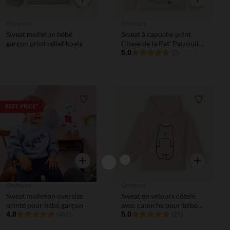
Orchestra
Orchestra
Sweat molleton bébé
Sweat à capuche print
garçon print relief koala
Chase de la Pat' Patrouille
garçon
5.0
(2)
Liste de souhaits
Liste de 
BEST PRICE*
Aperçu rapide
Aperçu rapi
Orchestra
Orchestra
Sweat molleton oversize
Sweat en velours côtelé
printé pour bébé garçon
avec capuche pour bébé
4.8
garçon
5.0
(402)
(27)