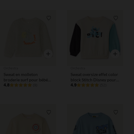
Liste de souhaits
Liste de 
Aperçu rapide
Aperçu rapi
Orchestra
Orchestra
Sweat en molleton
Sweat oversize effet color
broderie surf pour bébé
block Stitch Disney pour
garçon
4.8
bébé garçon
4.9
(9)
(52)
Liste de souhaits
Liste de 