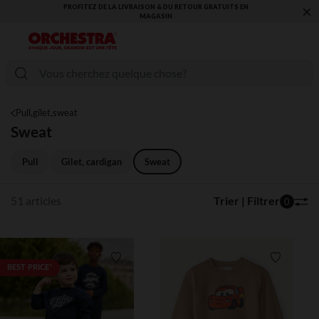
×
VOUS ALLEZ ADORER LA RENTRÉE ! DÉCOUVREZ LA NOUVELLE
COLLECTION !
Pull,gilet,sweat
Sweat
Pull
Gilet, cardigan
Sweat
51 articles
Trier | Filtrer
0
Liste de souhaits
Liste de 
BEST PRICE*