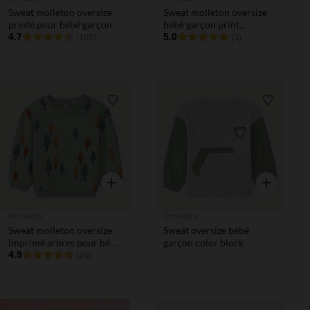
Sweat molleton oversize
Sweat molleton oversize
printé pour bébé garçon
bébé garçon print
4.7
fantaisie
5.0
(105)
(3)
Liste de souhaits
Liste de 
Aperçu rapide
Aperçu rapi
Orchestra
Orchestra
Sweat molleton oversize
Sweat oversize bébé
imprimé arbres pour bébé
garçon color block
garçon
4.9
(26)