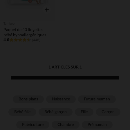
Aperçu rapide
Tamboor
Paquet de 40 lingettes
bébé hypoallergéniques
4.6
(448)
1 ARTICLES SUR 1
Bons plans
Naissance
Future maman
Bébé fille
Bébé garçon
Fille
Garçon
Puériculture
Chambre
Prémaman