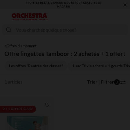
×
PROFITEZ DE LA LIVRAISON & DU RETOUR GRATUITS EN
MAGASIN​
Offres du moment
Offre lingettes Tamboor : 2 achetés + 1 offert
Les offres "Rentrée des classes"
1 sac Trixie acheté = 1 gourde Tri
1 articles
Trier | Filtrer
0
Liste de souhaits
2 + 1 OFFERT CLUB*