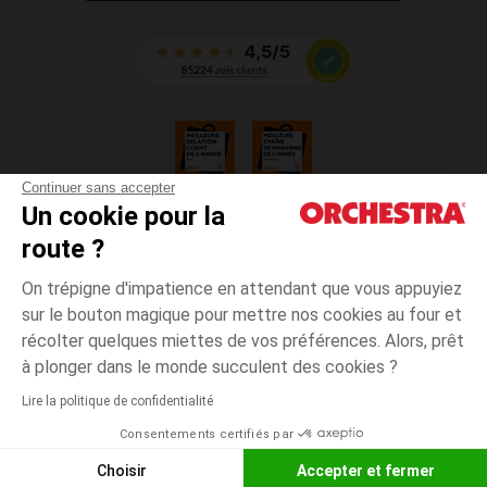
Continuer sans accepter
Un cookie pour la
CGV
route ?
CGU
Mentions légales
On trépigne d'impatience en attendant que vous appuyiez
*Conditions des offres en cours
sur le bouton magique pour mettre nos cookies au four et
Données personnelles
récolter quelques miettes de vos préférences. Alors, prêt
Gestion des cookies
à plonger dans le monde succulent des cookies ?
Accessibilité : non conforme
Lire la politique de confidentialité
Orchestra adhère au code déontologique de la Fédération du e-commerce
Consentements certifiés par
et de la vente à distance française (FEVAD) et au système de Médiation du
e-commerce
Choisir
Accepter et fermer