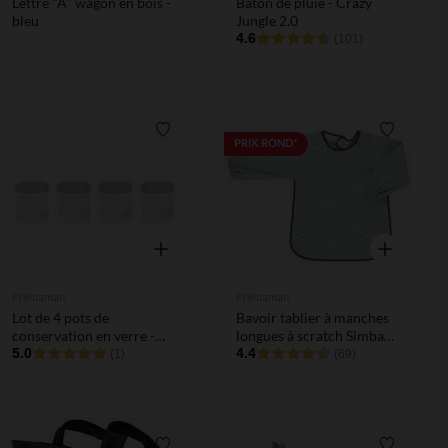
Lettre "A" wagon en bois -
Bâton de pluie - Crazy
bleu
Jungle 2.0
4.6
(101)
Liste de souhaits
Liste de 
PRIX ROND*
Aperçu rapide
Aperçu rapi
Prémaman
Prémaman
Lot de 4 pots de
Bavoir tablier à manches
conservation en verre -
longues à scratch Simba
220 ml
5.0
Disney
4.4
(1)
(69)