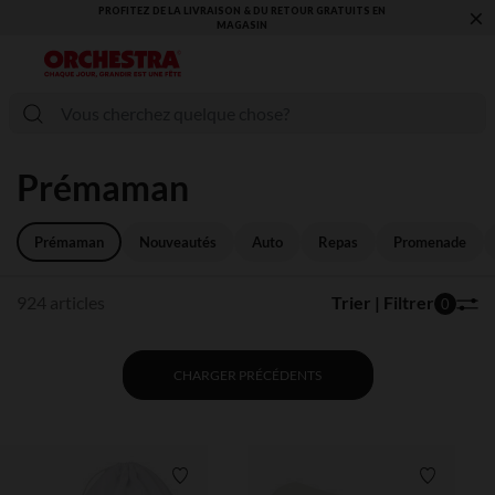
×
VOUS ALLEZ ADORER LA RENTRÉE ! DÉCOUVREZ LA NOUVELLE
COLLECTION !
Prémaman
Prémaman
Nouveautés
Auto
Repas
Promenade
924 articles
Trier | Filtrer
0
CHARGER PRÉCÉDENTS
Liste de souhaits
Liste de 