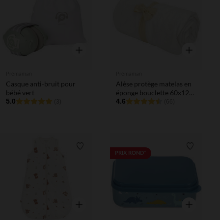
Aperçu rapide
Aperçu rapi
Prémaman
Prémaman
Casque anti-bruit pour
Alèse protège matelas en
bébé vert
éponge bouclette 60x120
5.0
cm
4.6
(3)
(66)
Liste de souhaits
Liste de 
PRIX ROND*
Aperçu rapide
Aperçu rapi