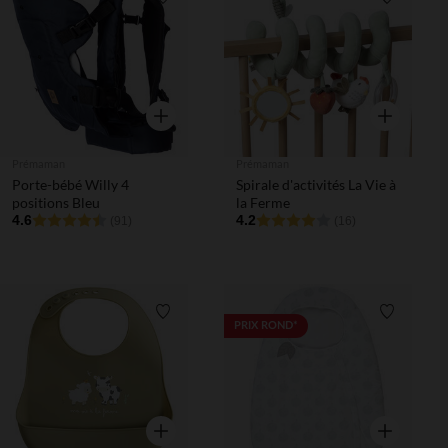
Liste de souhaits
Liste de 
Aperçu rapide
Aperçu rapi
Prémaman
Prémaman
Porte-bébé Willy 4
Spirale d'activités La Vie à
positions Bleu
la Ferme
4.6
4.2
(91)
(16)
Liste de souhaits
Liste de 
PRIX ROND*
Aperçu rapide
Aperçu rapi