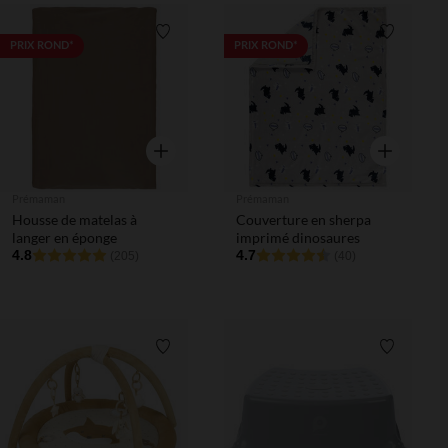
Liste de souhaits
Liste de 
PRIX ROND*
PRIX ROND*
Aperçu rapide
Aperçu rapi
Prémaman
Prémaman
Housse de matelas à
Couverture en sherpa
langer en éponge
imprimé dinosaures
4.8
4.7
(205)
(40)
Liste de souhaits
Liste de 