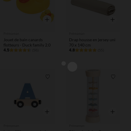
Aperçu rapide
Aperçu rapi
Prémaman
Prémaman
Jouet de bain canards
Drap housse en jersey uni
flotteurs - Duck family 2.0
70 x 140 cm
4.5
4.8
(56)
(55)
Liste de souhaits
Liste de 
Aperçu rapide
Aperçu rapi
Prémaman
Prémaman