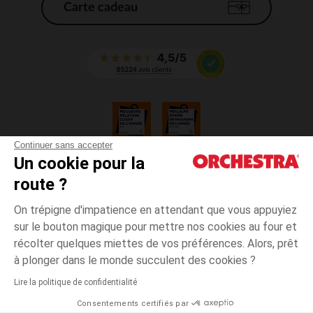
Carte cadeau
Continuer sans accepter
Un cookie pour la
CGV
route ?
CGU
Mentions légales
On trépigne d'impatience en attendant que vous appuyiez
*Conditions des offres en cours
sur le bouton magique pour mettre nos cookies au four et
Données personnelles
récolter quelques miettes de vos préférences. Alors, prêt
Gestion des cookies
à plonger dans le monde succulent des cookies ?
Accessibilité : non conforme
Lire la politique de confidentialité
Orchestra adhère au code déontologique de la Fédération du e-commerce
Consentements certifiés par
et de la vente à distance française (FEVAD) et au système de Médiation du