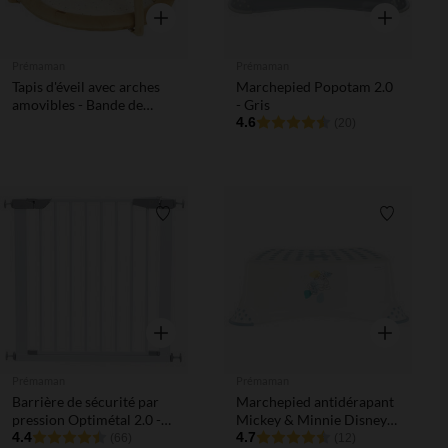
Aperçu rapide
Aperçu rapi
Prémaman
Prémaman
Tapis d'éveil avec arches
Marchepied Popotam 2.0
amovibles - Bande de
- Gris
Rêveurs
4.6
(20)
Liste de souhaits
Liste de 
Aperçu rapide
Aperçu rapi
Prémaman
Prémaman
Barrière de sécurité par
Marchepied antidérapant
pression Optimétal 2.0 -
Mickey & Minnie Disney
Blanc
4.4
blanc
4.7
(66)
(12)