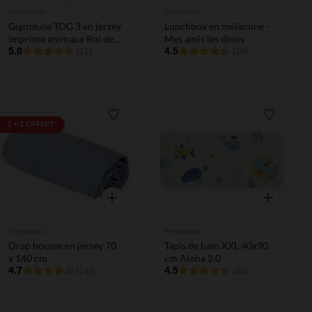
Prémaman
Prémaman
Gigoteuse TOG 3 en jersey
Lunchbox en mélaminé -
imprimé animaux Roi des
Mes amis les dinos
Forêts écru
5.0
4.5
(11)
(19)
Liste de souhaits
Liste de 
2 + 1 OFFERT*
Aperçu rapide
Aperçu rapi
Prémaman
Prémaman
Drap housse en jersey 70
Tapis de bain XXL 40x90
x 140 cm
cm Aloha 2.0
4.7
4.5
(244)
(82)