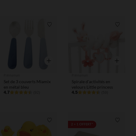
Liste de souhaits
Liste de 
Aperçu rapide
Aperçu rapi
Prémaman
Prémaman
Set de 3 couverts Miamix
Spirale d'activités en
en métal bleu
velours Little princess
4.7
4.5
(92)
(59)
Liste de souhaits
Liste de 
2 + 1 OFFERT*