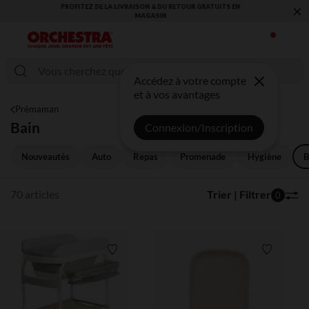
×
VOUS ALLEZ ADORER LA RENTRÉE ! DÉCOUVREZ LA NOUVELLE
COLLECTION !
Accédez à votre compte
et à vos avantages
Prémaman
Bain
Connexion/Inscription
Nouveautés
Auto
Repas
Promenade
Hygiène
B
70 articles
Trier | Filtrer
0
Liste de souhaits
Liste de 