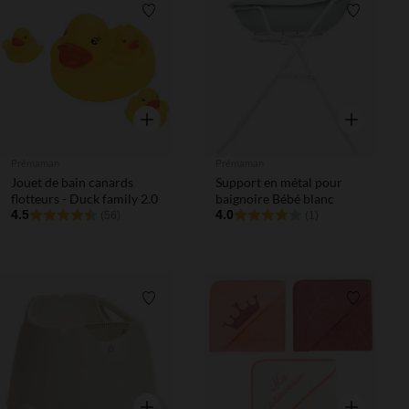
Liste de souhaits
Liste de 
Aperçu rapide
Aperçu rapi
Prémaman
Prémaman
Jouet de bain canards
Support en métal pour
flotteurs - Duck family 2.0
baignoire Bébé blanc
4.5
4.0
(56)
(1)
Liste de souhaits
Liste de 
Aperçu rapide
Aperçu rapi