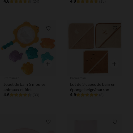
4.6
4.9
(24)
(15)
Liste de souhaits
Liste de 
Aperçu rapide
Aperçu rapi
Prémaman
Prémaman
Jouet de bain 5 moules
Lot de 3 capes de bain en
animaux et filet
éponge beige/marron
4.6
4.9
(33)
(8)
Liste de souhaits
Liste de 