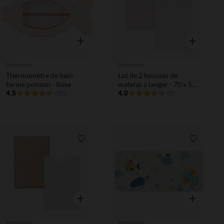
Aperçu rapide
Aperçu rapi
Prémaman
Prémaman
Thermomètre de bain
Lot de 2 housses de
forme poisson - Rose
matelas à langer - 70 x 50
4.5
cm
4.0
(35)
(2)
Liste de souhaits
Liste de 
Aperçu rapide
Aperçu rapi
Prémaman
Prémaman