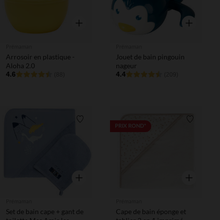
Aperçu rapide
Aperçu rapi
Prémaman
Prémaman
Arrosoir en plastique -
Jouet de bain pingouin
Aloha 2.0
nageur
4.6
4.4
(88)
(209)
Liste de souhaits
Liste de 
PRIX ROND*
Aperçu rapide
Aperçu rapi
Prémaman
Prémaman
Set de bain cape + gant de
Cape de bain éponge et