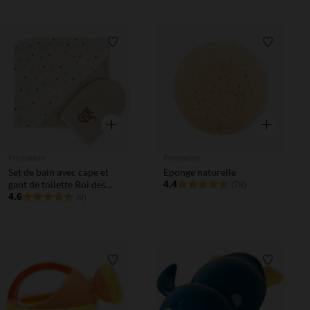
Liste de souhaits
Liste de 
Aperçu rapide
Aperçu rapi
Prémaman
Prémaman
Set de bain avec cape et
Eponge naturelle
gant de toilette Roi des
4.4
(78)
Forêts beige
4.6
(9)
Liste de souhaits
Liste de 