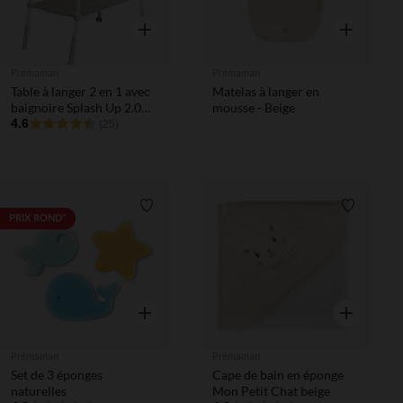
Aperçu rapide
Aperçu rapi
Prémaman
Prémaman
Table à langer 2 en 1 avec
Matelas à langer en
baignoire Splash Up 2.0
mousse - Beige
gris
4.6
(25)
Liste de souhaits
Liste de 
PRIX ROND*
Aperçu rapide
Aperçu rapi
Prémaman
Prémaman
Set de 3 éponges
Cape de bain en éponge
naturelles
Mon Petit Chat beige