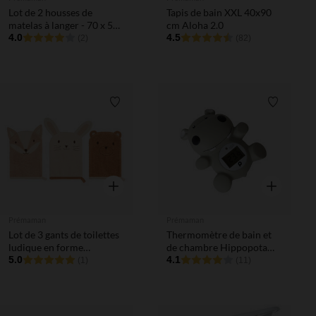
Lot de 2 housses de
Tapis de bain XXL 40x90
matelas à langer - 70 x 50
cm Aloha 2.0
cm
4.0
4.5
(2)
(82)
Liste de souhaits
Liste de 
Aperçu rapide
Aperçu rapi
Prémaman
Prémaman
Lot de 3 gants de toilettes
Thermomètre de bain et
ludique en forme
de chambre Hippopotame
d'animaux
5.0
gris
4.1
(1)
(11)