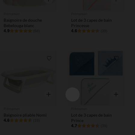
Prémaman
Prémaman
Baignoire de douche
Lot de 3 capes de bain
Bebelouga blanc
Princesse
4.9
4.6
(68)
(39)
Liste de souhaits
Liste de 
Aperçu rapide
Aperçu rapi
Prémaman
Prémaman
Baignoire pliable Nomi
Lot de 3 capes de bain
4.6
Prince
(19)
4.7
(39)