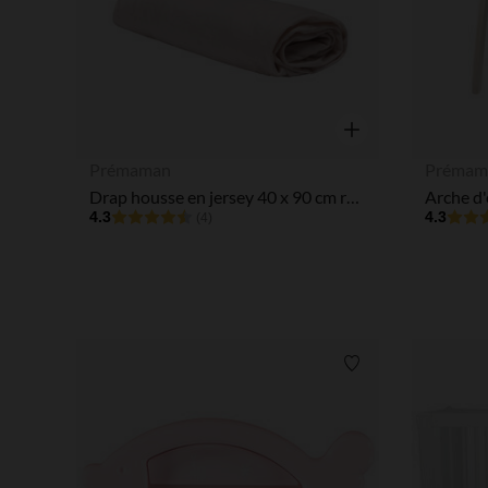
Aperçu rapide
Prémaman
Prémam
Drap housse en jersey 40 x 90 cm rose
4.3
4.3
(4)
Liste de souhaits