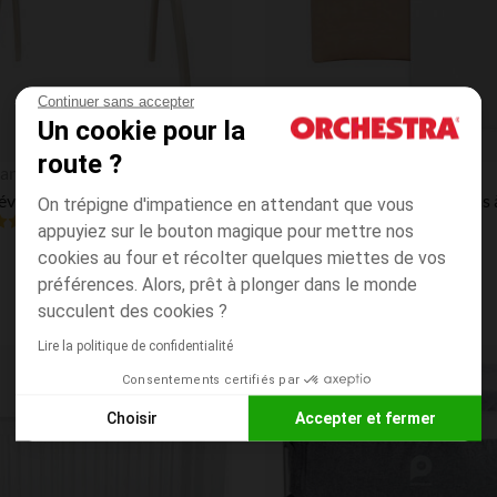
Continuer sans accepter
Un cookie pour la
route ?
Aperçu rapide
an
Prémaman
Arche d'éveil pliable en bois coloris naturel
On trépigne d'impatience en attendant que vous
4.0
(6)
(2)
appuyiez sur le bouton magique pour mettre nos
cookies au four et récolter quelques miettes de vos
préférences. Alors, prêt à plonger dans le monde
succulent des cookies ?
Lire la politique de confidentialité
Consentements certifiés par
Liste de souhaits
Choisir
Accepter et fermer
Axeptio consent
Plateforme de Gestion du Consentement : Personnalisez vos