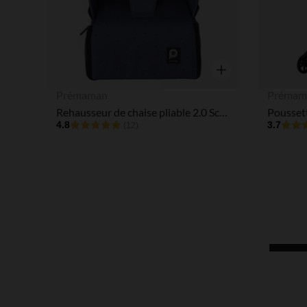
Aperçu rapide
Prémaman
Prémam
Rehausseur de chaise pliable 2.0 Scott bleu
4.8
3.7
(12)