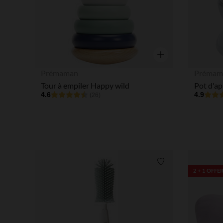
Aperçu rapide
Prémaman
Prémam
Tour à empiler Happy wild
4.6
4.9
(26)
Liste de souhaits
2 + 1 OFFE