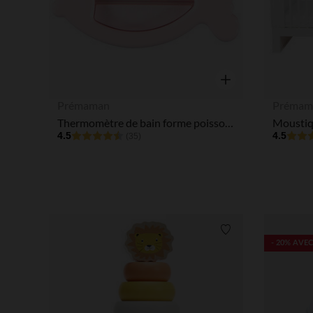
Aperçu rapide
Prémaman
Prémam
Thermomètre de bain forme poisson - Rose
4.5
4.5
(35)
Liste de souhaits
- 20% AVEC