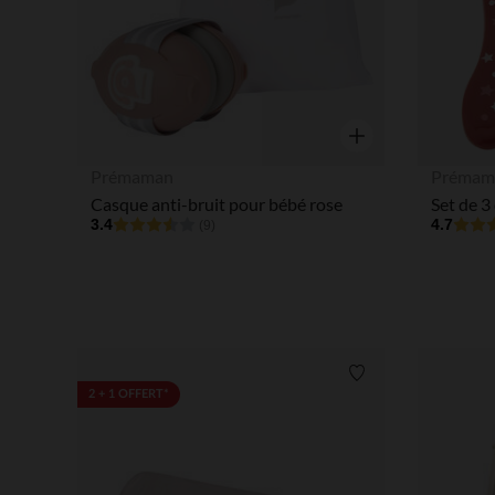
Aperçu rapide
Prémaman
Prémam
Casque anti-bruit pour bébé rose
3.4
4.7
(9)
Liste de souhaits
2 + 1 OFFERT*