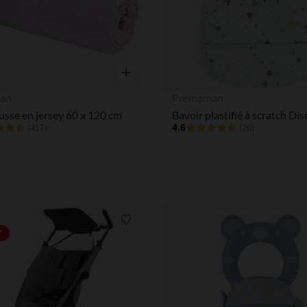
Aperçu rapide
an
Prémaman
sse en jersey 60 x 120 cm
4.6
(417)
(26)
Liste de souhaits
*