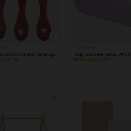
Aperçu rapide
an
Prémaman
Set de 3 couverts en métal 2ème âge Yummix rose
Drap housse en jersey 70 x 
4.7
(38)
(244)
Liste de souhaits