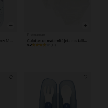
Aperçu rapide
Aperçu rapide
Prémaman
Bavoir plastifié à scratch Disney Mickey
Culottes de maternité jetables taille L x4
4.2
(11)
Liste de souhaits
Liste de souha