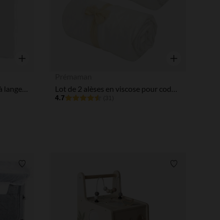
Aperçu rapide
Aperçu rapide
Prémaman
Lot de 2 housses de matelas à langer - 70 x 50 cm
Lot de 2 alèses en viscose pour cododo 50 x 90 cm
4.7
(31)
Liste de souhaits
Liste de souha
 Options