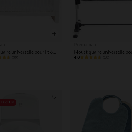
Notre plateforme vous permet d'adapter et de gérer vos paramè
Aperçu rapide
an
Prémaman
Moustiquaire universelle pour lit 60x120cm / 70x140cm
4.6
(39)
(16)
Liste de souhaits
 LE CLUB