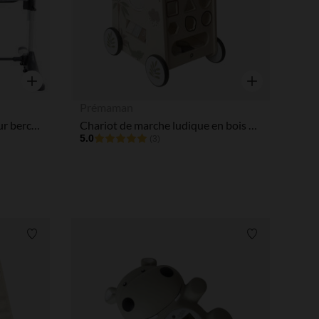
tres de confidentialité, en garantissant la conformité avec les
Aperçu rapide
Aperçu rapide
Prémaman
Moustiquaire universelle pour berceau et cododo
Chariot de marche ludique en bois Little Savane
5.0
(3)
Liste de souhaits
Liste de souha