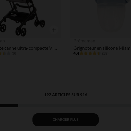
Aperçu rapide
an
Prémaman
Poussette canne ultra-compacte Victoria gris
Grignoteur en silicone Miami
4.4
(6)
(18)
192 ARTICLES SUR 916
CHARGER PLUS