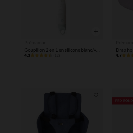
Aperçu rapide
Prémaman
Prémam
Goupillon 2 en 1 en silicone blanc/vert
Drap hou
4.3
4.7
(12)
Liste de souhaits
PRIX ROND