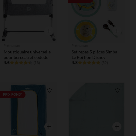
Aperçu rapide
Aperçu rapi
Prémaman
Prémaman
Moustiquaire universelle
Set repas 5 pièces Simba
pour berceau et cododo
Le Roi lion Disney
4.6
4.8
(16)
(62)
Liste de souhaits
Liste de 
PRIX ROND*
Aperçu rapide
Aperçu rapi