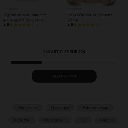
Prémaman
Prémaman
Gigoteuse sans manches
Léon l'Ourson en peluche
en velours TOG 3 Mon
25 cm
Petit Chat blanc
4.8
4.8
(23)
(26)
264 ARTICLES SUR 924
CHARGER PLUS
Bons plans
Naissance
Future maman
Bébé fille
Bébé garçon
Fille
Garçon