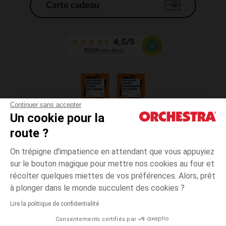
Carte cadeau
Continuer sans accepter
Un cookie pour la
CGV
route ?
CGU
Mentions légales
On trépigne d'impatience en attendant que vous appuyiez
*Conditions des offres en cours
sur le bouton magique pour mettre nos cookies au four et
Données personnelles
récolter quelques miettes de vos préférences. Alors, prêt
Gestion des cookies
à plonger dans le monde succulent des cookies ?
Accessibilité : non conforme
Lire la politique de confidentialité
Orchestra adhère au code déontologique de la Fédération du e-commerce
Consentements certifiés par
et de la vente à distance française (FEVAD) et au système de Médiation du