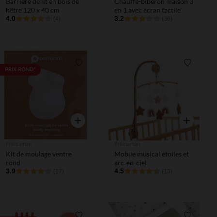
Barrière de lit en bois de
Chauffe-biberon maison 3
hêtre 120 x 40 cm
en 1 avec écran tactile
4.0
3.2
(4)
(36)
Liste de souhaits
Liste de 
PRIX ROND*
Aperçu rapide
Aperçu rapi
Prémaman
Prémaman
Kit de moulage ventre
Mobile musical étoiles et
rond
arc-en-ciel
3.9
4.5
(17)
(13)