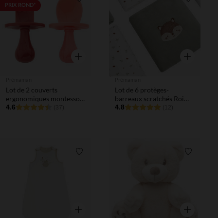
Liste de souhaits
Liste de 
PRIX ROND*
Aperçu rapide
Aperçu rapi
Prémaman
Prémaman
Lot de 2 couverts
Lot de 6 protèges-
ergonomiques montessori
barreaux scratchés Roi
Yummix - Rose
4.6
des Forêts
4.8
(37)
(12)
Liste de souhaits
Liste de 
Aperçu rapide
Aperçu rapi