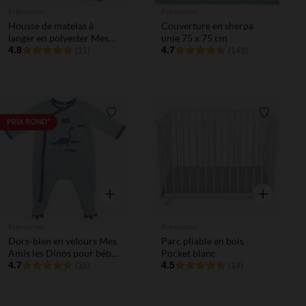
Prémaman
Prémaman
Housse de matelas à
Couverture en sherpa
langer en polyester Mes
unie 75 x 75 cm
amis les dinos
4.8
4.7
(11)
(143)
Liste de souhaits
Liste de 
PRIX ROND*
Aperçu rapide
Aperçu rapi
Prémaman
Prémaman
Dors-bien en velours Mes
Parc pliable en bois
Amis les Dinos pour bébé
Pocket blanc
garçon
4.7
4.5
(35)
(14)