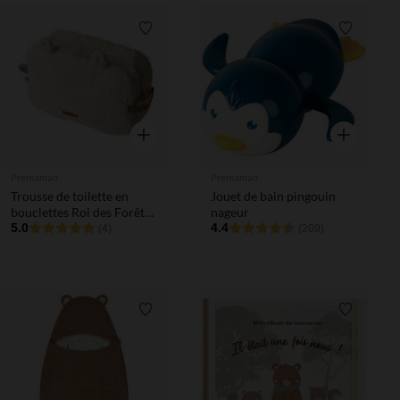
Liste de souhaits
Liste de 
Aperçu rapide
Aperçu rapi
Prémaman
Prémaman
Trousse de toilette en
Jouet de bain pingouin
bouclettes Roi des Forêts
nageur
écru
5.0
4.4
(4)
(209)
Liste de souhaits
Liste de 