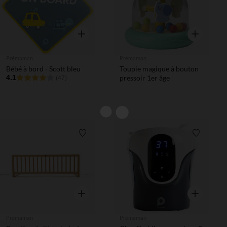
Aperçu rapide
Aperçu rapi
Prémaman
Prémaman
Bébé à bord - Scott bleu
Toupie magique à bouton
4.1
pressoir 1er âge
(47)
Liste de souhaits
Liste de 
Aperçu rapide
Aperçu rapi
Prémaman
Prémaman