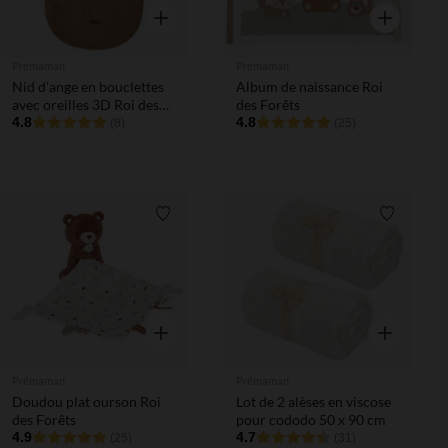
Aperçu rapide
Aperçu rapi
Prémaman
Prémaman
Nid d'ange en bouclettes
Album de naissance Roi
avec oreilles 3D Roi des
des Forêts
Forêts
4.8
4.8
(8)
(25)
Liste de souhaits
Liste de 
Aperçu rapide
Aperçu rapi
Prémaman
Prémaman
Doudou plat ourson Roi
Lot de 2 alèses en viscose
des Forêts
pour cododo 50 x 90 cm
4.9
4.7
(25)
(31)