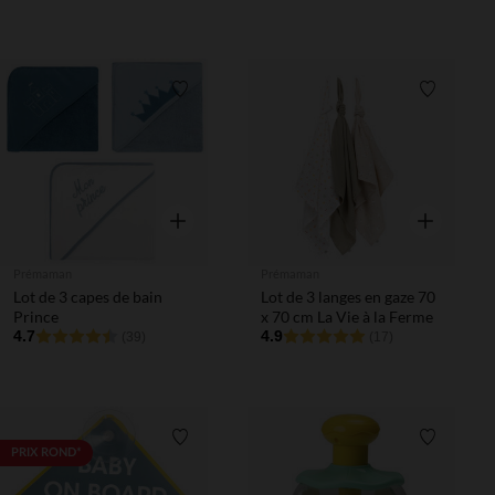
Liste de souhaits
Liste de 
Aperçu rapide
Aperçu rapi
Prémaman
Prémaman
Lot de 3 capes de bain
Lot de 3 langes en gaze 70
Prince
x 70 cm La Vie à la Ferme
4.7
4.9
(39)
(17)
Liste de souhaits
Liste de 
PRIX ROND*