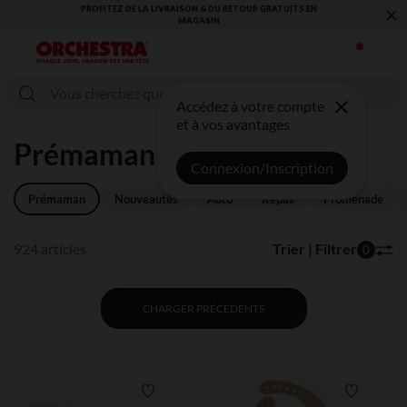
×
VOUS ALLEZ ADORER LA RENTRÉE ! DÉCOUVREZ LA NOUVELLE
COLLECTION !
Accédez à votre compte
et à vos avantages
Prémaman
Connexion/Inscription
Prémaman
Nouveautés
Auto
Repas
Promenade
924 articles
Trier | Filtrer
0
CHARGER PRÉCÉDENTS
Liste de souhaits
Liste de 