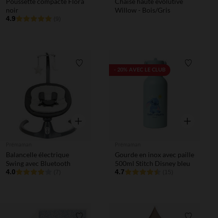
Poussette compacte Flora
Chaise haute évolutive
noir
Willow - Bois/Gris
4.9
(9)
Liste de souhaits
Liste de 
- 20% AVEC LE CLUB
Aperçu rapide
Aperçu rapi
Prémaman
Prémaman
Balancelle électrique
Gourde en inox avec paille
Swing avec Bluetooth
500ml Stitch Disney bleu
4.0
4.7
(7)
(15)