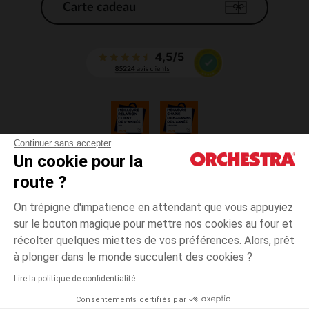
Carte cadeau
Continuer sans accepter
Un cookie pour la
CGV
route ?
CGU
Mentions légales
On trépigne d'impatience en attendant que vous appuyiez
*Conditions des offres en cours
sur le bouton magique pour mettre nos cookies au four et
Données personnelles
récolter quelques miettes de vos préférences. Alors, prêt
Gestion des cookies
à plonger dans le monde succulent des cookies ?
Accessibilité : non conforme
Lire la politique de confidentialité
Orchestra adhère au code déontologique de la Fédération du e-commerce
Consentements certifiés par
et de la vente à distance française (FEVAD) et au système de Médiation du