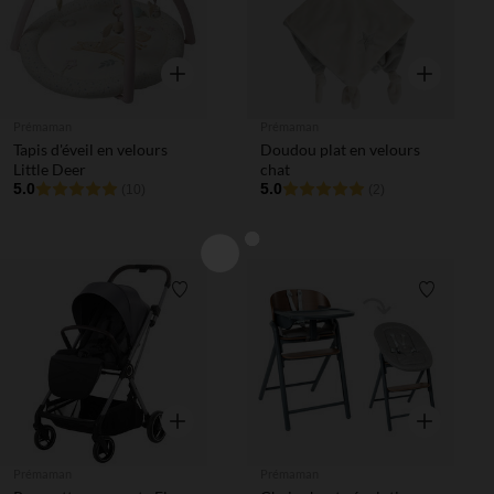
Aperçu rapide
Aperçu rapi
Prémaman
Prémaman
Tapis d'éveil en velours
Doudou plat en velours
Little Deer
chat
5.0
5.0
(10)
(2)
Liste de souhaits
Liste de 
Aperçu rapide
Aperçu rapi
Prémaman
Prémaman