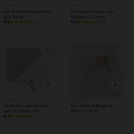
Prémaman
Prémaman
Lot de 5 serviettes en tétra
Caches prises avec clés
25 x 25 cm
Nobobo - 12 pièces
4.5
4.7
(17)
(72)
Liste de souhaits
Liste de 
Aperçu rapide
Aperçu rapi
Prémaman
Prémaman
Set de bain cape de bain +
Tour de de lit Bande de
gant de toilette Tiny
Rêveurs - Écru
Flowers
4.7
(3)