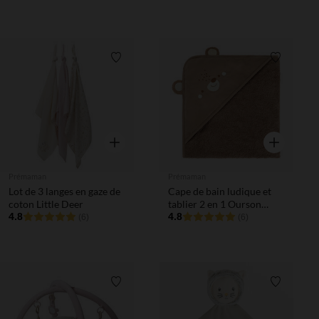
Liste de souhaits
Liste de 
Aperçu rapide
Aperçu rapi
Prémaman
Prémaman
Lot de 3 langes en gaze de
Cape de bain ludique et
coton Little Deer
tablier 2 en 1 Ourson
4.8
marron
4.8
(6)
(6)
Liste de souhaits
Liste de 