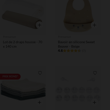
Aperçu rapide
Aperçu rapi
Prémaman
Prémaman
Lot de 2 draps housse - 70
Bavoir en silicone Sweet
x 140 cm
Beaver - Beige
4.6
(7)
Liste de souhaits
Liste de 
PRIX ROND*
Aperçu rapide
Aperçu rapi