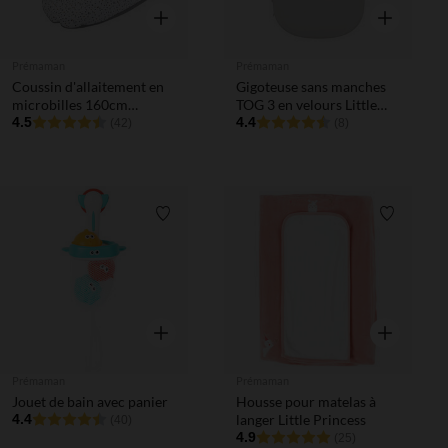
Aperçu rapide
Aperçu rapi
Prémaman
Prémaman
Coussin d'allaitement en
Gigoteuse sans manches
microbilles 160cm
TOG 3 en velours Little
imprimé Dots
4.5
Deer écru
4.4
(42)
(8)
Liste de souhaits
Liste de 
Aperçu rapide
Aperçu rapi
Prémaman
Prémaman
Jouet de bain avec panier
Housse pour matelas à
4.4
langer Little Princess
(40)
4.9
(25)