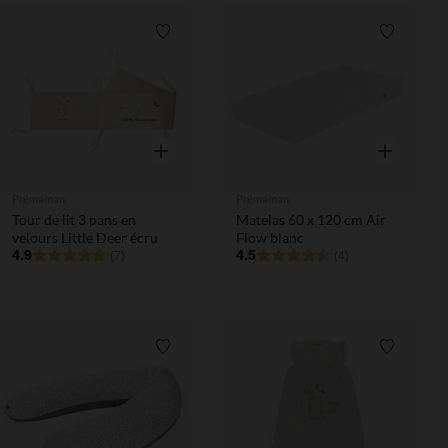
Liste de souhaits
Liste de 
Aperçu rapide
Aperçu rapi
Prémaman
Prémaman
Tour de lit 3 pans en
Matelas 60 x 120 cm Air
velours Little Deer écru
Flow blanc
4.9
4.5
(7)
(4)
Liste de souhaits
Liste de 