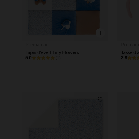
Aperçu rapide
Prémaman
Prémam
Tapis d'éveil Tiny Flowers
5.0
3.8
(1)
Liste de souhaits