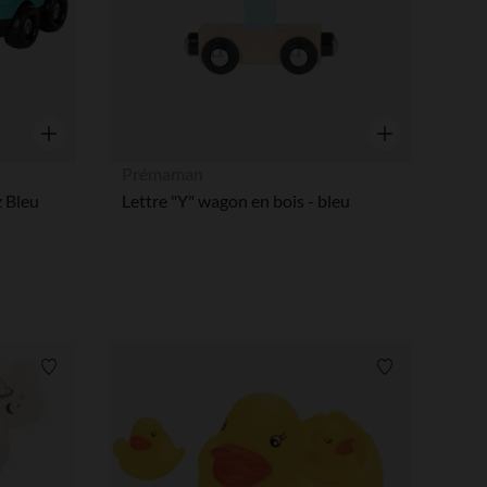
Aperçu rapide
Aperçu rapide
Prémaman
 Bleu
Lettre "Y" wagon en bois - bleu
Liste de souhaits
Liste de souha