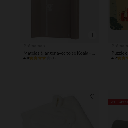
Aperçu rapide
Prémaman
Prémam
Matelas à langer avec toise Koala - Noisette
Puzzle e
4.0
4.7
(1)
Liste de souhaits
2 + 1 OFFE