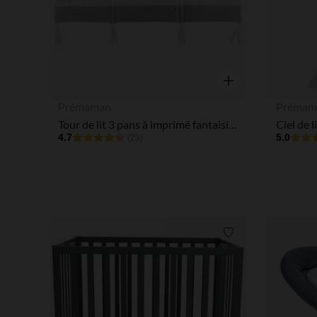
Aperçu rapide
Prémaman
Prémam
Tour de lit 3 pans à imprimé fantaisie et hibou brodé
Ciel de 
4.7
5.0
(23)
Liste de souhaits