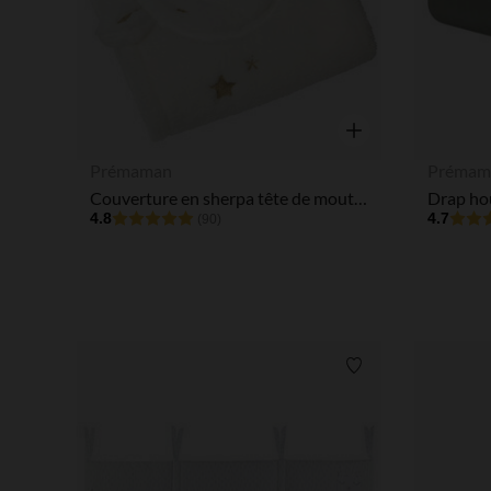
Aperçu rapide
Prémaman
Prémam
Couverture en sherpa tête de mouton "Hiver Magique"
Drap hou
4.8
4.7
(90)
Liste de souhaits