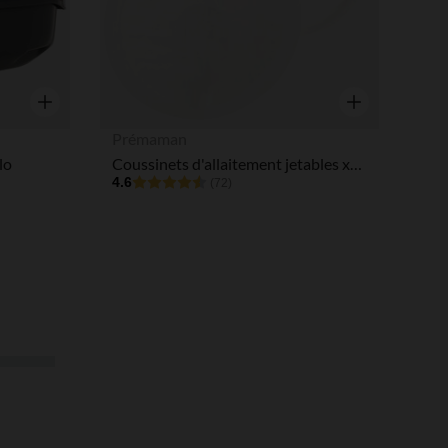
Aperçu rapide
Aperçu rapide
Prémaman
lo
Coussinets d'allaitement jetables x50
4.6
(72)