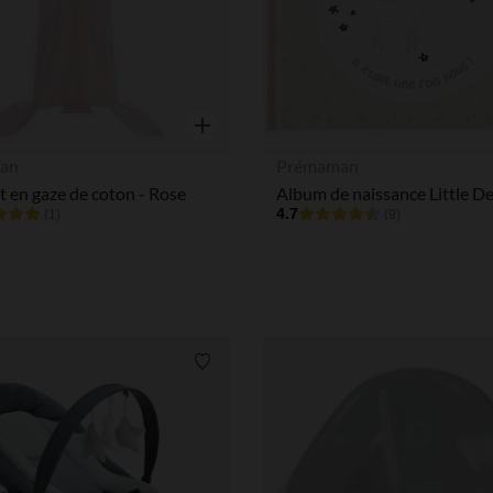
Notre plateforme vous permet d'adapter et de gérer vos paramè
Aperçu rapide
an
Prémaman
lit en gaze de coton - Rose
Album de naissance Little D
4.7
(1)
(9)
Liste de souhaits