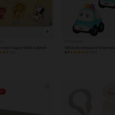
Aperçu rapide
an
Prémaman
n bois Happy Wild 6 pièces
Véhicule miniature Vroumpiz
4.7
(53)
(455)
Liste de souhaits
RT*