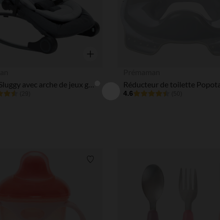
Aperçu rapide
an
Prémaman
Transat Sluggy avec arche de jeux gris
4.6
(29)
(50)
Liste de souhaits