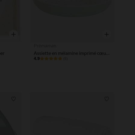
tres de confidentialité, en garantissant la conformité avec les
Aperçu rapide
Aperçu rapide
Prémaman
eer
Assiette en mélamine imprimé cœurs vert
4.9
(8)
Liste de souhaits
Liste de souha