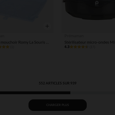
Aperçu rapide
an
Prémaman
Doudou mouchoir Romy La Souris - 47cm
Stérilisateur micro-ondes Mi
4.3
(1)
(17)
552 ARTICLES SUR 939
CHARGER PLUS