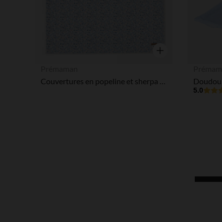
Aperçu rapide
Prémaman
Prémam
Couvertures en popeline et sherpa 80 x 80 cm - Tiny Flowers
5.0