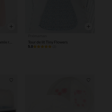
Aperçu rapide
Aperçu rapide
Prémaman
Set de 3 couverts 1er âge Miamix rose
Tour de lit Tiny Flowers
5.0
(2)
Liste de souhaits
Liste de souha