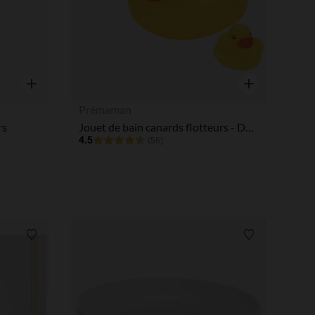
Aperçu rapide
Aperçu rapide
Prémaman
rs
Jouet de bain canards flotteurs - Duck family 2.0
4.5
(56)
Liste de souhaits
Liste de souha
 Options