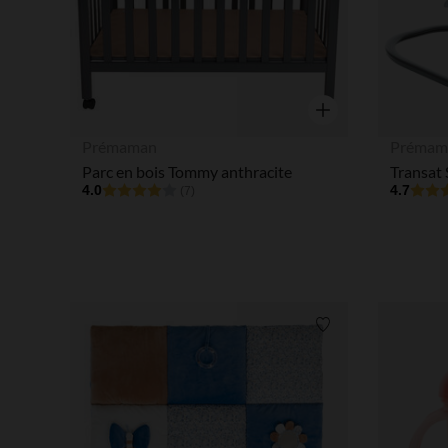
Aperçu rapide
Prémaman
Prémam
Parc en bois Tommy anthracite
4.0
4.7
(7)
Liste de souhaits