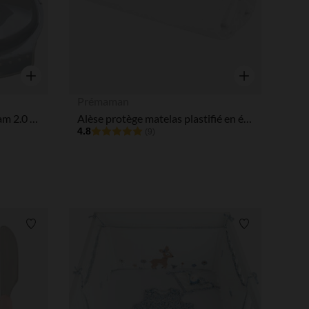
Aperçu rapide
Aperçu rapide
Prémaman
Réducteur de toilette Popotam 2.0 gris
Alèse protège matelas plastifié en éponge bouclette 60x120cm
4.8
(9)
Liste de souhaits
Liste de souha