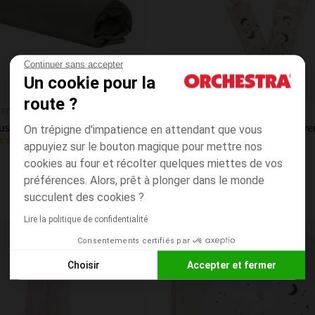
Continuer sans accepter
Un cookie pour la
route ?
Aperçu rapide
an
Prémaman
sse en jersey 60 x 120 cm
Attache-sucette à clip Unive
On trépigne d'impatience en attendant que vous
4.1
(125)
(23)
appuyiez sur le bouton magique pour mettre nos
cookies au four et récolter quelques miettes de vos
préférences. Alors, prêt à plonger dans le monde
succulent des cookies ?
Lire la politique de confidentialité
Consentements certifiés par
Liste de souhaits
Choisir
Accepter et fermer
Axeptio consent
Plateforme de Gestion du Consentement : Personnalisez vos