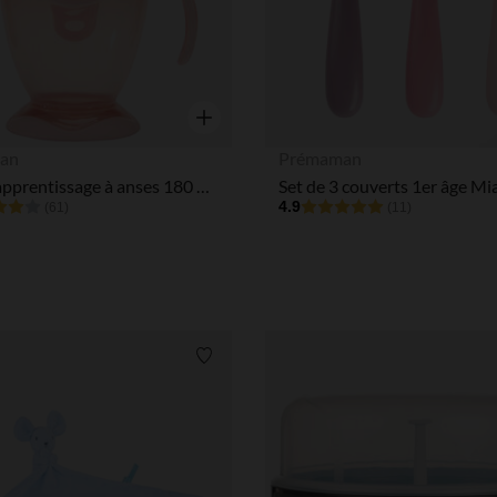
Aperçu rapide
an
Prémaman
Tasse d'apprentissage à anses 180 ml rose
4.9
(61)
(11)
Liste de souhaits