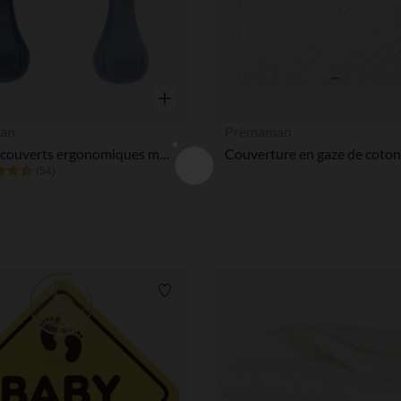
Aperçu rapide
an
Prémaman
Lot de 2 couverts ergonomiques montessori Miamix bleu
(54)
Liste de souhaits