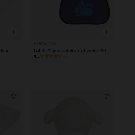
Aperçu rapide
Aperçu rapide
Prémaman
blanc
Lot de 2 pare-soleil autofixables Stitch Disney bleu
4.3
(6)
Liste de souhaits
Liste de souha