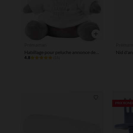
Aperçu rapide
Prémaman
Prémam
Habillage pour peluche annonce de naissance "tu vas être grande soeur"
4.8
(15)
Liste de souhaits
PRIX ROND