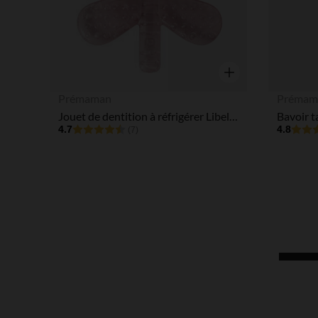
Aperçu rapide
Prémaman
Prémam
Jouet de dentition à réfrigérer Libellule rose
4.7
4.8
(7)