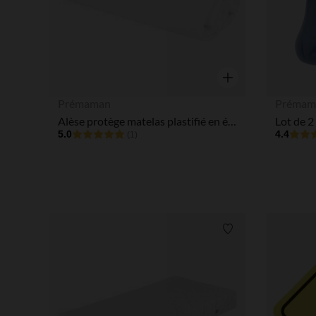
Aperçu rapide
Prémaman
Prémam
Alèse protège matelas plastifié en éponge bouclette 40x90cm
5.0
4.4
(1)
Liste de souhaits