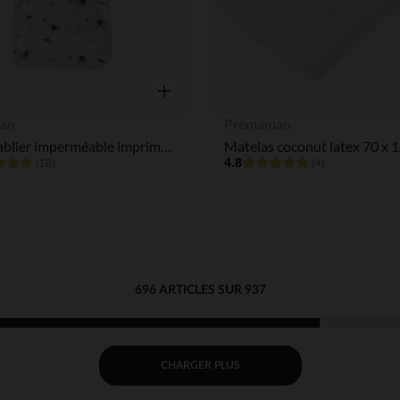
Aperçu rapide
an
Prémaman
Bavoir tablier imperméable imprimé savane
Matelas coconut latex 70 x 
4.8
(18)
(4)
696 ARTICLES SUR 937
CHARGER PLUS