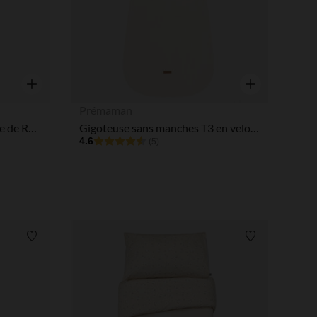
Aperçu rapide
Aperçu rapide
Prémaman
Couvertures en jersey "Bande de Rêveurs" - 80 x 80 cm
Gigoteuse sans manches T3 en velours côtelé TOG 3.5 blanc
4.6
(5)
Liste de souhaits
Liste de souha
 Options