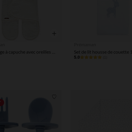
Notre plateforme vous permet d'adapter et de gérer vos paramè
Aperçu rapide
an
Prémaman
Nid d'ange à capuche avec oreilles décorative "La Vie à la Ferme"
5.0
(1)
Liste de souhaits
*