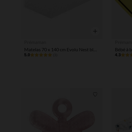
Aperçu rapide
Prémaman
Prémam
Matelas 70 x 140 cm Evolu Nest blanc
Bébé à b
5.0
4.3
(3)
Liste de souhaits