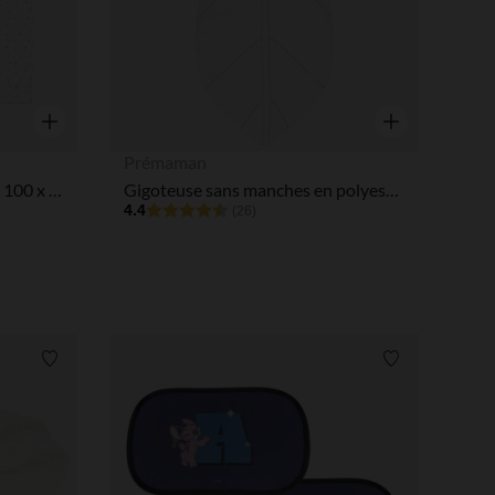
Aperçu rapide
Aperçu rapide
Prémaman
Couverture en gaze de coton 100 x 100 cm - Tiny Flowers
Gigoteuse sans manches en polyester doublée coton TOG 3/3,5
4.4
(26)
Liste de souhaits
Liste de souha