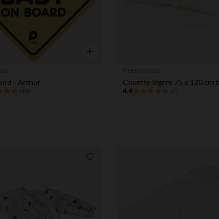
Aperçu rapide
an
Prémaman
ord - Arthur
Couette légère 75 x 120 cm 
4.4
(48)
(7)
Liste de souhaits