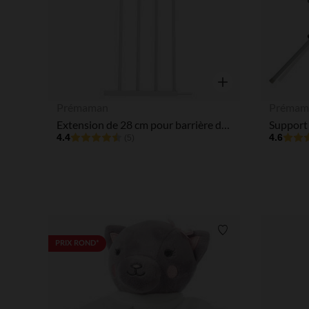
Aperçu rapide
Prémaman
Prémam
Extension de 28 cm pour barrière de sécurité Optiwood/Optimetal
4.4
4.6
(5)
Liste de souhaits
PRIX ROND*