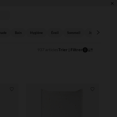
×
 !
nade
Bain
Hygiène
Éveil
Sommeil
Jouets
Sécuri
937 articles
Trier | Filtrer
0
Liste de souhaits
Liste de souha