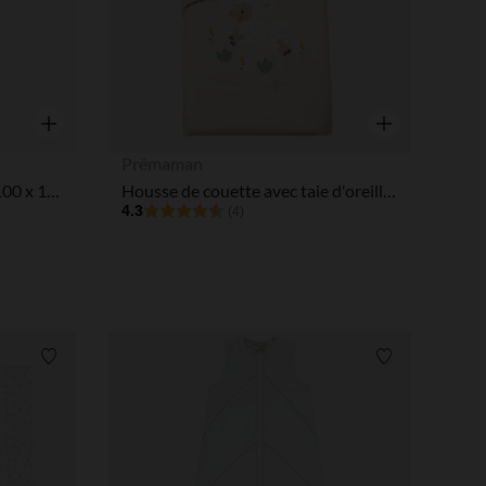
tres de confidentialité, en garantissant la conformité avec les
Aperçu rapide
Aperçu rapide
Prémaman
Set de lit housse de couette 100 x 140 cm + taie d'oreiller 60 x 40 cm- Tiny Flowers
Housse de couette avec taie d'oreiller 60 x 120 cm La Vie à la Ferme
4.3
(4)
Liste de souhaits
Liste de souha