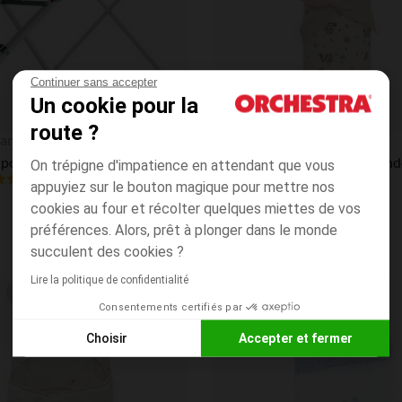
Continuer sans accepter
Un cookie pour la
route ?
Aperçu rapide
an
Prémaman
Support pour baignoire Bebelouga + tuyau de vidange
On trépigne d'impatience en attendant que vous
5.0
(9)
(1)
appuyiez sur le bouton magique pour mettre nos
cookies au four et récolter quelques miettes de vos
préférences. Alors, prêt à plonger dans le monde
succulent des cookies ?
Lire la politique de confidentialité
Consentements certifiés par
Liste de souhaits
Choisir
Accepter et fermer
Axeptio consent
Plateforme de Gestion du Consentement : Personnalisez vos