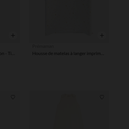
Aperçu rapide
Aperçu rapide
Prémaman
Lot de 3 lange en gaze de coton - Tiny Flowers
Housse de matelas à langer imprimé Little Deer écru
Liste de souhaits
Liste de souha