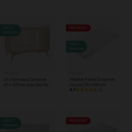
EXCLU
PRIX ROND*
MAGASIN
EXCLU
MAGASIN
Prémaman
Prémaman
Lit à barreaux Cameron
Matelas Panda Dream en
60 x 120 cm avec barrière
viscose 70 x 140 cm
amovible
4.7
(3)
EXCLU
PRIX ROND*
MAGASIN