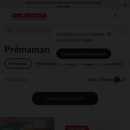
×
VOUS ALLEZ ADORER LA RENTRÉE ! DÉCOUVREZ LA NOUVELLE
COLLECTION !
Accédez à votre compte
et à vos avantages
Prémaman
Connexion/Inscription
Prémaman
Nouveautés
Auto
Repas
Promenade
914 articles
Trier | Filtrer
0
CHARGER PRÉCÉDENTS
EXCLU
PRIX ROND*