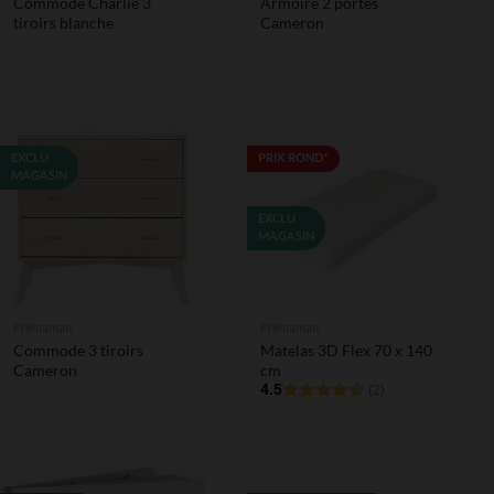
Commode Charlie 3
Armoire 2 portes
tiroirs blanche
Cameron
EXCLU
PRIX ROND*
MAGASIN
EXCLU
MAGASIN
Prémaman
Prémaman
Commode 3 tiroirs
Matelas 3D Flex 70 x 140
Cameron
cm
4.5
(2)