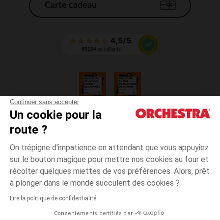
Carte cadeau
Continuer sans accepter
Un cookie pour la
CGV
route ?
CGU
Mentions légales
On trépigne d'impatience en attendant que vous appuyiez
*Conditions des offres en cours
sur le bouton magique pour mettre nos cookies au four et
Données personnelles
récolter quelques miettes de vos préférences. Alors, prêt
Gestion des cookies
à plonger dans le monde succulent des cookies ?
Accessibilité : non conforme
Lire la politique de confidentialité
Orchestra adhère au code déontologique de la Fédération du e-commerce
Consentements certifiés par
et de la vente à distance française (FEVAD) et au système de Médiation du