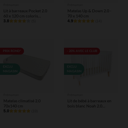
Prémaman
Prémaman
Lit à barreaux Pocket 2.0
Matelas Up & Down 2.0 -
60 x 120 cm coloris
70 x 140 cm
naturel
3.8
4.9
(5)
(14)
PRIX ROND*
- 20% AVEC LE CLUB
EXCLU
EXCLU
MAGASIN
MAGASIN
Prémaman
Prémaman
Matelas climatisé 2.0
Lit de bébé à barreaux en
70x140 cm
bois blanc Noah 2.0
5.0
60x120 cm
(10)