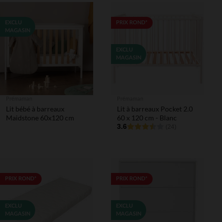
EXCLU
PRIX ROND*
MAGASIN
EXCLU
MAGASIN
Prémaman
Prémaman
Lit bébé à barreaux
Lit à barreaux Pocket 2.0
Maidstone 60x120 cm
60 x 120 cm - Blanc
3.6
(24)
PRIX ROND*
PRIX ROND*
EXCLU
EXCLU
MAGASIN
MAGASIN