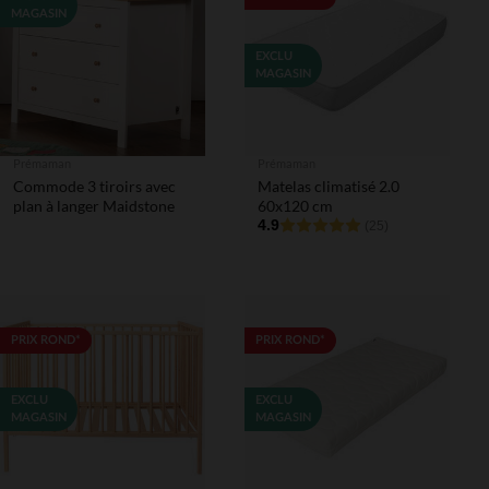
MAGASIN
EXCLU
MAGASIN
Prémaman
Prémaman
Commode 3 tiroirs avec
Matelas climatisé 2.0
plan à langer Maidstone
60x120 cm
4.9
(25)
PRIX ROND*
PRIX ROND*
EXCLU
EXCLU
MAGASIN
MAGASIN