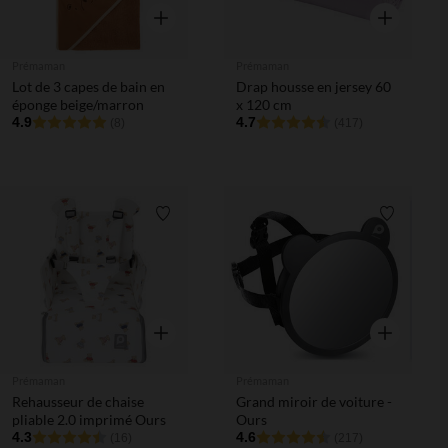
Aperçu rapide
Aperçu rapi
Prémaman
Prémaman
Lot de 3 capes de bain en
Drap housse en jersey 60
éponge beige/marron
x 120 cm
4.9
4.7
(8)
(417)
Liste de souhaits
Liste de 
Aperçu rapide
Aperçu rapi
Prémaman
Prémaman
Rehausseur de chaise
Grand miroir de voiture -
pliable 2.0 imprimé Ours
Ours
4.3
4.6
(16)
(217)