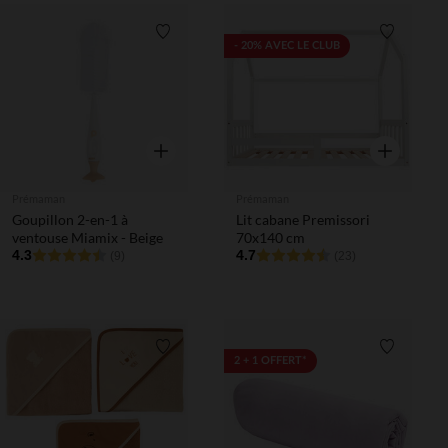
Liste de souhaits
Liste de 
- 20% AVEC LE CLUB
Aperçu rapide
Aperçu rapi
Prémaman
Prémaman
Goupillon 2-en-1 à
Lit cabane Premissori
ventouse Miamix - Beige
70x140 cm
4.3
4.7
(9)
(23)
Liste de souhaits
Liste de 
2 + 1 OFFERT*