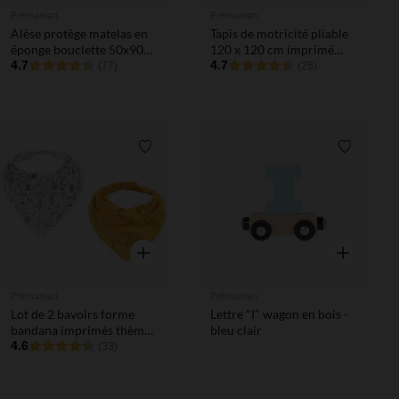
Prémaman
Prémaman
Alèse protège matelas en
Tapis de motricité pliable
éponge bouclette 50x90
120 x 120 cm imprimé
cm pour cododo
4.7
cœurs
4.7
(77)
(25)
Liste de souhaits
Liste de 
Aperçu rapide
Aperçu rapi
Prémaman
Prémaman
Lot de 2 bavoirs forme
Lettre "I" wagon en bois -
bandana imprimés thème
bleu clair
forêt
4.6
(33)