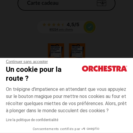
Carte cadeau
Continuer sans accepter
Un cookie pour la
CGV
route ?
CGU
Mentions légales
On trépigne d'impatience en attendant que vous appuyiez
*Conditions des offres en cours
sur le bouton magique pour mettre nos cookies au four et
Données personnelles
récolter quelques miettes de vos préférences. Alors, prêt
Gestion des cookies
à plonger dans le monde succulent des cookies ?
Accessibilité : non conforme
Lire la politique de confidentialité
Orchestra adhère au code déontologique de la Fédération du e-commerce
Consentements certifiés par
et de la vente à distance française (FEVAD) et au système de Médiation du