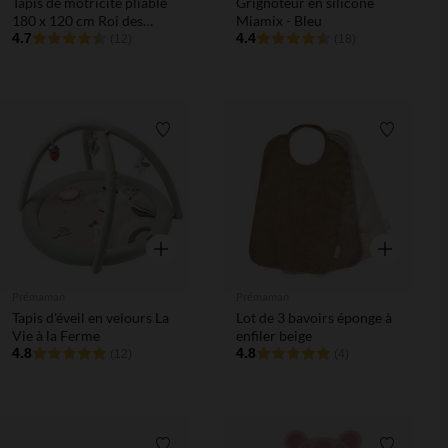
Tapis de motricité pliable
Grignoteur en silicone
180 x 120 cm Roi des
Miamix - Bleu
Forêt
4.7
4.4
(12)
(18)
Liste de souhaits
Liste de 
Aperçu rapide
Aperçu rapi
Prémaman
Prémaman
Tapis d'éveil en velours La
Lot de 3 bavoirs éponge à
Vie à la Ferme
enfiler beige
4.8
4.8
(12)
(4)