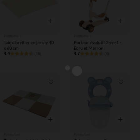
Aperçu rapide
Aperçu rapi
Prémaman
Prémaman
Taie d'oreiller en jersey 40
Porteur évolutif 2-en-1 -
x 60 cm
Écru et Marron
4.4
4.7
(46)
(3)
Liste de souhaits
Liste de 
Aperçu rapide
Aperçu rapi
Prémaman
Prémaman