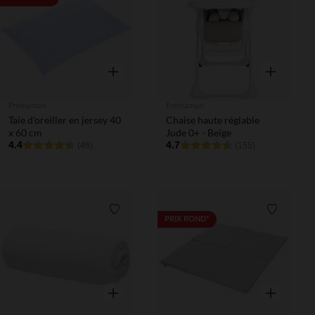
Aperçu rapide
Aperçu rapi
Prémaman
Prémaman
Taie d'oreiller en jersey 40
Chaise haute réglable
x 60 cm
Jude 0+ - Beige
4.4
4.7
(46)
(155)
Liste de souhaits
Liste de 
PRIX ROND*
Aperçu rapide
Aperçu rapi