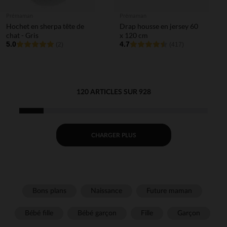
Prémaman
Prémaman
Hochet en sherpa tête de
Drap housse en jersey 60
chat - Gris
x 120 cm
5.0
4.7
(2)
(417)
120 ARTICLES SUR 928
CHARGER PLUS
Bons plans
Naissance
Future maman
Bébé fille
Bébé garçon
Fille
Garçon