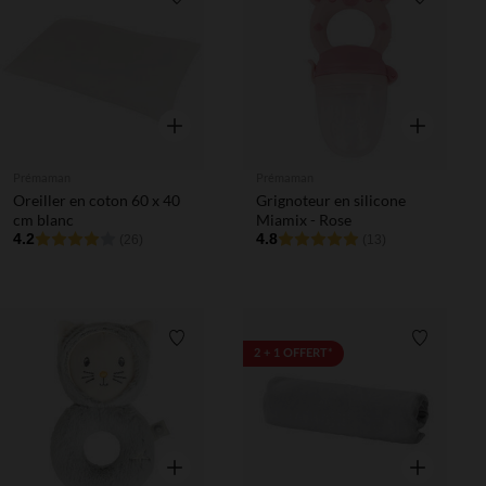
Liste de souhaits
Liste de 
Aperçu rapide
Aperçu rapi
Prémaman
Prémaman
Oreiller en coton 60 x 40
Grignoteur en silicone
cm blanc
Miamix - Rose
4.2
4.8
(26)
(13)
Liste de souhaits
Liste de 
2 + 1 OFFERT*
Aperçu rapide
Aperçu rapi