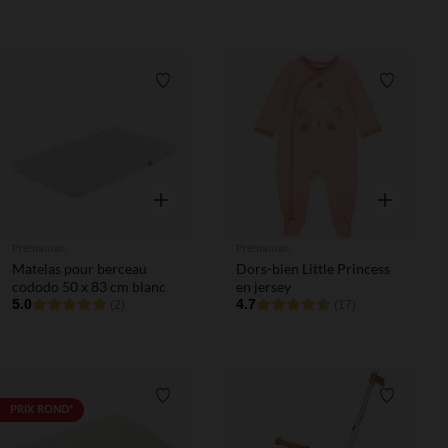
Liste de souhaits
Liste de 
Aperçu rapide
Aperçu rapi
Prémaman
Prémaman
Matelas pour berceau
Dors-bien Little Princess
cododo 50 x 83 cm blanc
en jersey
5.0
4.7
(2)
(17)
Liste de souhaits
Liste de 
PRIX ROND*