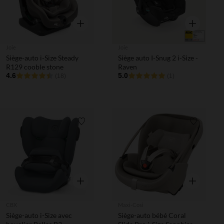
Aperçu rapide
Aperçu rapi
Joie
Joie
Siège-auto i-Size Steady
Siège auto I-Snug 2 i-Size -
R129 cooble stone
Raven
4.6
5.0
(18)
(1)
Liste de souhaits
Liste de 
Aperçu rapide
Aperçu rapi
CBX
Maxi-Cosi
Siège-auto i-Size avec
Siège-auto bébé Coral