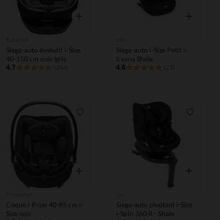
Aperçu rapide
Aperçu rapi
Babycare
Joie
Siège-auto évolutif i-Size
Siège-auto i-Size Petit i-
40-150 cm noir/gris
Irvana Shale
4.7
4.6
(394)
(23)
Liste de souhaits
Liste de 
Aperçu rapide
Aperçu rapi
Prémaman
Joie
Coque i-Prim 40-85 cm i-
Siège-auto pivotant i-Size
Size noir
i-Spin 360 R - Shale