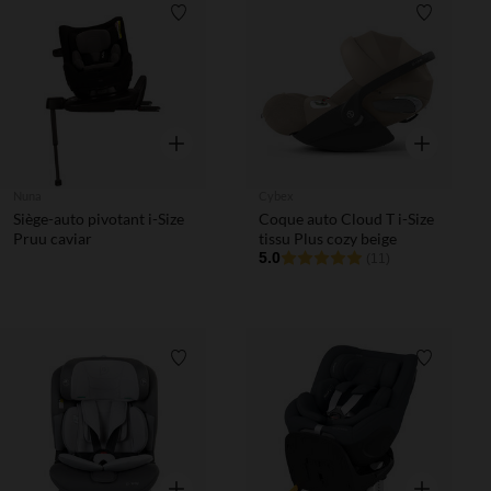
Liste de souhaits
Liste de 
Aperçu rapide
Aperçu rapi
Nuna
Cybex
Siège-auto pivotant i-Size
Coque auto Cloud T i-Size
Pruu caviar
tissu Plus cozy beige
5.0
(11)
Liste de souhaits
Liste de 
Aperçu rapide
Aperçu rapi