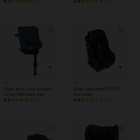
4.7
4.8
(40)
(16)
Liste de souhaits
Liste de 
Aperçu rapide
Aperçu rapi
Joie
Joie
Siège-auto i-Size pivotant
Siège-auto Steadi R129 i-
i-Pivot 360 dark slate
Size shale
5.0
4.4
(4)
(41)
Liste de souhaits
Liste de 