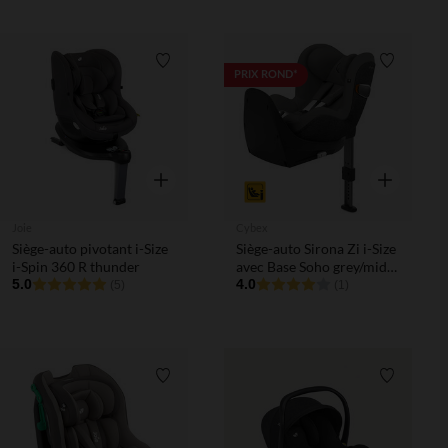
Liste de souhaits
Liste de 
PRIX ROND*
Aperçu rapide
Aperçu rapi
Joie
Cybex
Siège-auto pivotant i-Size
Siège-auto Sirona Zi i-Size
i-Spin 360 R thunder
avec Base Soho grey/mid
5.0
grey
4.0
(5)
(1)
Liste de souhaits
Liste de 