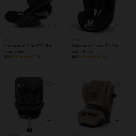
Aperçu rapide
Aperçu rapi
Cybex
Cybex
Coque auto Cloud T i-Size
Siège-auto Sirona T i-Size
sepia black
Sepia Black
4.8
5.0
(20)
(1)
Liste de souhaits
Liste de 
Aperçu rapide
Aperçu rapi
Prémaman
Cybex