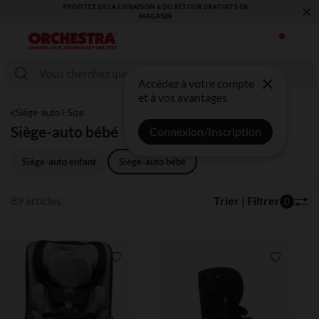
×
VOUS ALLEZ ADORER LA RENTRÉE ! DÉCOUVREZ LA NOUVELLE
COLLECTION !
Accédez à votre compte
et à vos avantages
Siège-auto i-Size
Siège-auto bébé
Connexion/Inscription
Siège-auto enfant
Siège-auto bébé
89 articles
Trier | Filtrer
0
Liste de souhaits
Liste de 