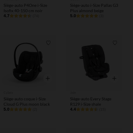
Siège-auto P4One i-Size
Siège-auto i-Size Pallas G3
Isofix 40-150 cm noir
Plus almond beige
4.7
5.0
(74)
(3)
Liste de souhaits
Liste de 
Aperçu rapide
Aperçu rapi
Cybex
Joie
Siège-auto coque i-Size
Siège-auto Every Stage
Cloud G Plus moon black
R129 i-Size shale
5.0
4.4
(2)
(15)