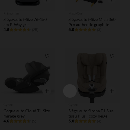
Prémaman
Maxi-Cosi
Siège-auto i-Size 76-150
Siège-auto i-Size Mica 360
cm P-Way gris
Pro authentic graphite
4.6
5.0
(25)
(3)
Liste de souhaits
Liste de 
Aperçu rapide
Aperçu rapi
Cybex
Cybex
Coque auto Cloud T i-Size
Siège-auto Sirona T i-Size
mirage grey
tissu Plus - cozy beige
4.6
5.0
(5)
(4)