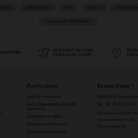
é fille
Bébé garçon
Fille
Garçon
Puéricultur
Les conseils d'Orchestra
PAIEMENT 3X SANS
RETR
SERVATION
FRAIS AVEC ALMA*
MAG
Puériculture
Besoin d'aide ?
Liste de naissance
Questions fréquente
Les indispensables liste de
Tel : 09 39 03 93 80
naissance
u
Du lundi au vendredi de 9h
Catalogue en ligne
et le samedi de 10h à 18h
Catalogue Prémaman
Nous contacter
Conseils puériculture