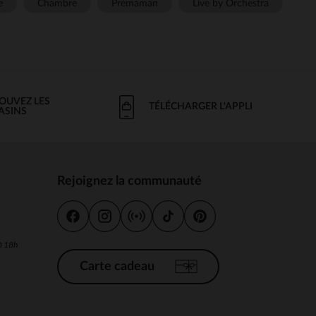
e
Chambre
Prémaman
Live by Orchestra
OUVEZ LES
TÉLÉCHARGER L'APPLI
ASINS
Rejoignez la communauté
s
 à 18h
Carte cadeau