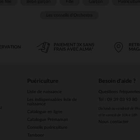
é fille
Bébé garçon
Fille
Garçon
Puéricultur
Les conseils d'Orchestra
PAIEMENT 3X SANS
RETR
SERVATION
FRAIS AVEC ALMA*
MAG
Puériculture
Besoin d'aide ?
Liste de naissance
Questions fréquente
Les indispensables liste de
Tel : 09 39 03 93 80
naissance
u
Du lundi au vendredi de 9h
Catalogue en ligne
et le samedi de 10h à 18h
Catalogue Prémaman
Nous contacter
Conseils puériculture
Tamboor