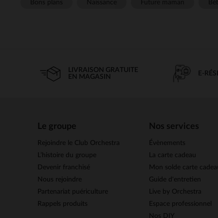
Bons plans
Naissance
Future maman
Béb
LIVRAISON GRATUITE
E-RÉ
EN MAGASIN
Le groupe
Nos services
Rejoindre le Club Orchestra
Évènements
L’histoire du groupe
La carte cadeau
Devenir franchisé
Mon solde carte cadea
Nous rejoindre
Guide d'entretien
Partenariat puériculture
Live by Orchestra
Rappels produits
Espace professionnel
Nos DIY