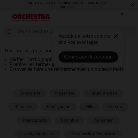
PROFITEZ DE LA LIVRAISON & DU RETOUR GRATUITS EN
×
MAGASIN​
Accédez à votre compte
et à vos avantages
Nos conseils pour une recherche efficace :
Connexion/Inscription
Vérifier l’orthographe de la recherche
Préférer les termes génériques comme “robe”
Essayer de faire une recherche avec un ou deux mots
Bons plans
Naissance
Future maman
Bébé fille
Bébé garçon
Fille
Garçon
Puériculture
Chambre
Prémaman
Live by Orchestra
Les conseils d'Orchestra