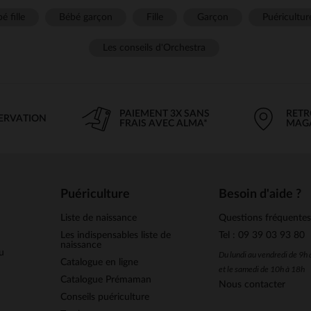
é fille
Bébé garçon
Fille
Garçon
Puéricultur
Les conseils d'Orchestra
PAIEMENT 3X SANS
RETR
SERVATION
FRAIS AVEC ALMA*
MAG
Puériculture
Besoin d'aide ?
Liste de naissance
Questions fréquente
Les indispensables liste de
Tel : 09 39 03 93 80
naissance
u
Du lundi au vendredi de 9h
Catalogue en ligne
et le samedi de 10h à 18h
Catalogue Prémaman
Nous contacter
Conseils puériculture