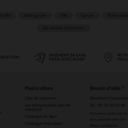
é fille
Bébé garçon
Fille
Garçon
Puéricultur
Les conseils d'Orchestra
PAIEMENT 3X SANS
RETR
SERVATION
FRAIS AVEC ALMA*
MAG
Puériculture
Besoin d'aide ?
Liste de naissance
Questions fréquente
Les indispensables liste de
Tel : 09 39 03 93 80
naissance
u
Du lundi au vendredi de 9h
Catalogue en ligne
et le samedi de 10h à 18h
Catalogue Prémaman
Nous contacter