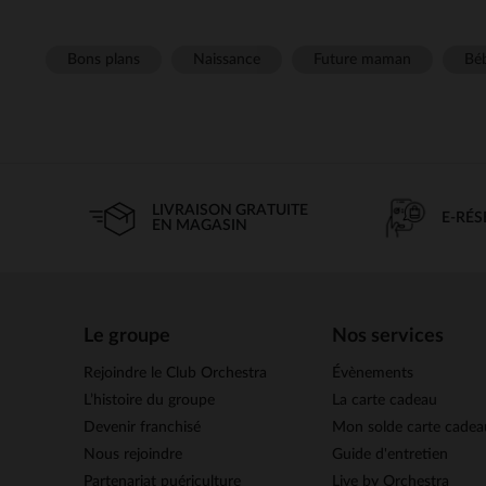
Bons plans
Naissance
Future maman
Béb
LIVRAISON GRATUITE
E-RÉ
EN MAGASIN
Le groupe
Nos services
Rejoindre le Club Orchestra
Évènements
L’histoire du groupe
La carte cadeau
Devenir franchisé
Mon solde carte cadea
Nous rejoindre
Guide d'entretien
Partenariat puériculture
Live by Orchestra