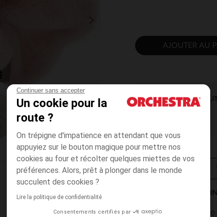
AJOUTER AU P
Continuer sans accepter
DISPONIBILI
Un cookie pour la
route ?
On trépigne d'impatience en attendant que vous
appuyiez sur le bouton magique pour mettre nos
cookies au four et récolter quelques miettes de vos
préférences. Alors, prêt à plonger dans le monde
succulent des cookies ?
MODES DE LIVRAISON
Lire la politique de confidentialité
Consentements certifiés par
4,90 
Point Relais