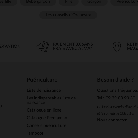
é fille
Bébé garçon
Fille
Garçon
Puéricultur
Les conseils d'Orchestra
PAIEMENT 3X SANS
RETR
SERVATION
FRAIS AVEC ALMA*
MAG
Puériculture
Besoin d'aide ?
Liste de naissance
Questions fréquente
Les indispensables liste de
Tel : 09 39 03 93 80
naissance
u
Du lundi au vendredi de 9h
Catalogue en ligne
et le samedi de 10h à 18h
Catalogue Prémaman
Nous contacter
Conseils puériculture
Tamboor