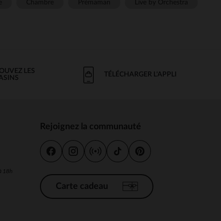
e
Chambre
Prémaman
Live by Orchestra
OUVEZ LES
TÉLÉCHARGER L'APPLI
ASINS
Rejoignez la communauté
s
 à 18h
Carte cadeau