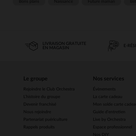
Bons plans
Naissance
Future maman
Béb
LIVRAISON GRATUITE
E-RÉ
EN MAGASIN
Le groupe
Nos services
Rejoindre le Club Orchestra
Évènements
L’histoire du groupe
La carte cadeau
Devenir franchisé
Mon solde carte cadea
Nous rejoindre
Guide d'entretien
Partenariat puériculture
Live by Orchestra
Rappels produits
Espace professionnel
Nos DIY