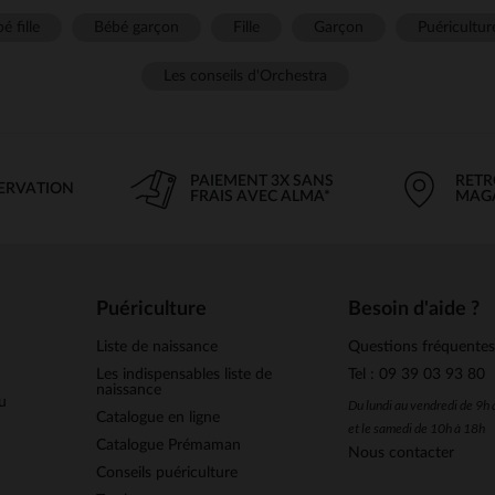
é fille
Bébé garçon
Fille
Garçon
Puéricultur
Les conseils d'Orchestra
PAIEMENT 3X SANS
RETR
SERVATION
FRAIS AVEC ALMA*
MAG
Puériculture
Besoin d'aide ?
Liste de naissance
Questions fréquente
Les indispensables liste de
Tel : 09 39 03 93 80
naissance
u
Du lundi au vendredi de 9h
Catalogue en ligne
et le samedi de 10h à 18h
Catalogue Prémaman
Nous contacter
Conseils puériculture