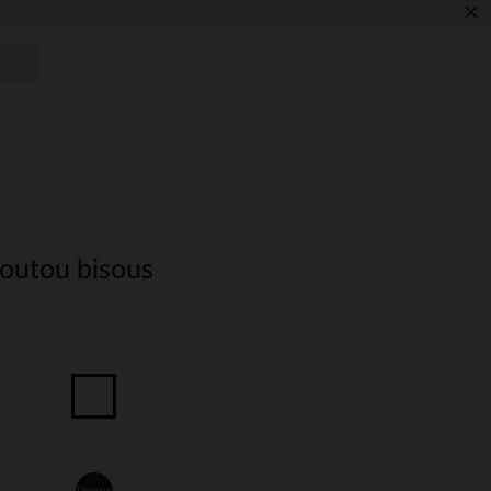
×
toutou bisous
Unique