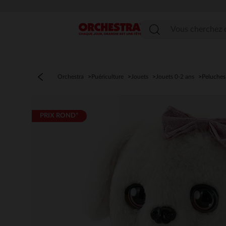
Menu
Orchestra
Puériculture
Jouets
Jouets 0-2 ans
Peluches 
PRIX ROND*