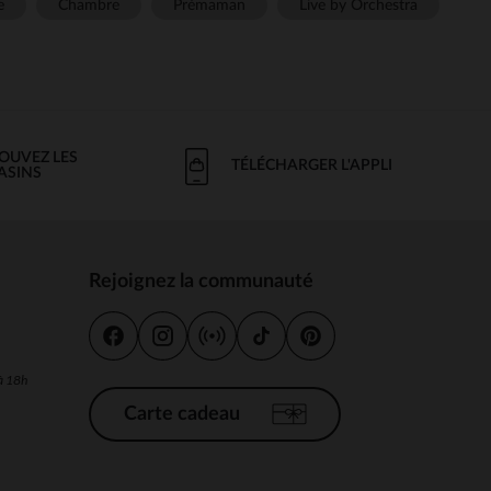
e
Chambre
Prémaman
Live by Orchestra
OUVEZ LES
TÉLÉCHARGER L'APPLI
ASINS
Rejoignez la communauté
s
 à 18h
Carte cadeau