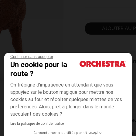
AJOUTER AU P
Continuer sans accepter
DISPONIBILI
Un cookie pour la
route ?
On trépigne d'impatience en attendant que vous
appuyiez sur le bouton magique pour mettre nos
cookies au four et récolter quelques miettes de vos
préférences. Alors, prêt à plonger dans le monde
succulent des cookies ?
MODES DE LIVRAISON
Lire la politique de confidentialité
Consentements certifiés par
4,90 
Point Relais