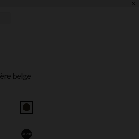
×
ière belge
Unique