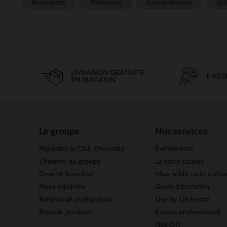
Bons plans
Naissance
Future maman
Béb
LIVRAISON GRATUITE
E-RÉ
EN MAGASIN
Le groupe
Nos services
Rejoindre le Club Orchestra
Évènements
L’histoire du groupe
La carte cadeau
Devenir franchisé
Mon solde carte cadea
Nous rejoindre
Guide d'entretien
Partenariat puériculture
Live by Orchestra
Rappels produits
Espace professionnel
Nos DIY