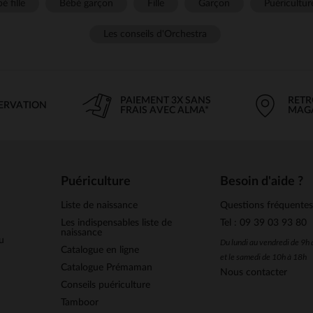
é fille
Bébé garçon
Fille
Garçon
Puéricultur
Les conseils d'Orchestra
PAIEMENT 3X SANS
RETR
SERVATION
FRAIS AVEC ALMA*
MAG
Puériculture
Besoin d'aide ?
Liste de naissance
Questions fréquente
Les indispensables liste de
Tel : 09 39 03 93 80
naissance
u
Du lundi au vendredi de 9h
Catalogue en ligne
et le samedi de 10h à 18h
Catalogue Prémaman
Nous contacter
Conseils puériculture
Tamboor