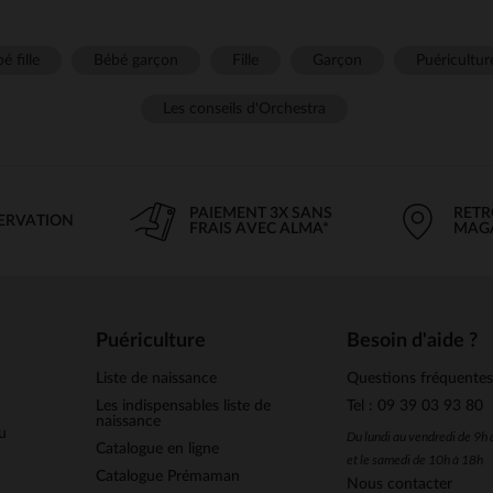
é fille
Bébé garçon
Fille
Garçon
Puéricultur
Les conseils d'Orchestra
PAIEMENT 3X SANS
RETR
SERVATION
FRAIS AVEC ALMA*
MAG
Puériculture
Besoin d'aide ?
Liste de naissance
Questions fréquente
Les indispensables liste de
Tel : 09 39 03 93 80
naissance
u
Du lundi au vendredi de 9h
Catalogue en ligne
et le samedi de 10h à 18h
Catalogue Prémaman
Nous contacter