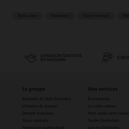
Bons plans
Naissance
Future maman
Béb
LIVRAISON GRATUITE
E-RÉ
EN MAGASIN
Le groupe
Nos services
Rejoindre le Club Orchestra
Évènements
L’histoire du groupe
La carte cadeau
Devenir franchisé
Mon solde carte cadea
Nous rejoindre
Guide d'entretien
Partenariat puériculture
Live by Orchestra