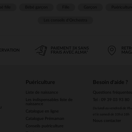
é fille
Bébé garçon
Fille
Garçon
Puéricultur
Les conseils d'Orchestra
PAIEMENT 3X SANS
RETR
SERVATION
FRAIS AVEC ALMA*
MAG
Puériculture
Besoin d'aide ?
Liste de naissance
Questions fréquente
Les indispensables liste de
Tel : 09 39 03 93 80
naissance
u
Du lundi au vendredi de 9h
Catalogue en ligne
et le samedi de 10h à 18h
Catalogue Prémaman
Nous contacter
Conseils puériculture