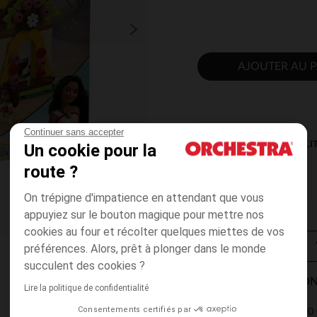
AJOUTER AU P
Continuer sans accepter
DISPONIBILI
Un cookie pour la
route ?
On trépigne d'impatience en attendant que vous
appuyiez sur le bouton magique pour mettre nos
cookies au four et récolter quelques miettes de vos
préférences. Alors, prêt à plonger dans le monde
succulent des cookies ?
MODES DE LIVRAISON
Lire la politique de confidentialité
Consentements certifiés par
4,90 
Point Relais