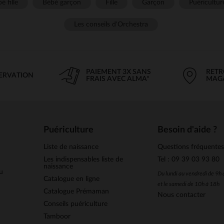
é fille
Bébé garçon
Fille
Garçon
Puéricultur
Les conseils d'Orchestra
PAIEMENT 3X SANS
RETR
SERVATION
FRAIS AVEC ALMA*
MAG
Puériculture
Besoin d'aide ?
Liste de naissance
Questions fréquente
Les indispensables liste de
Tel : 09 39 03 93 80
naissance
u
Du lundi au vendredi de 9h
Catalogue en ligne
et le samedi de 10h à 18h
Catalogue Prémaman
Nous contacter
Conseils puériculture
Tamboor