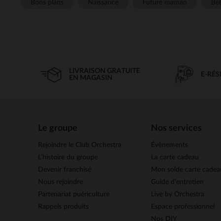
Bons plans
Naissance
Future maman
Béb
LIVRAISON GRATUITE
E-RÉ
EN MAGASIN
Le groupe
Nos services
Rejoindre le Club Orchestra
Évènements
L’histoire du groupe
La carte cadeau
Devenir franchisé
Mon solde carte cadea
Nous rejoindre
Guide d'entretien
Partenariat puériculture
Live by Orchestra
Rappels produits
Espace professionnel
Nos DIY