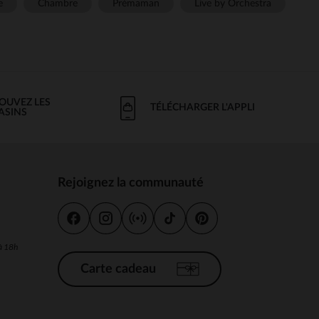
e
Chambre
Prémaman
Live by Orchestra
OUVEZ LES
TÉLÉCHARGER L'APPLI
ASINS
Rejoignez la communauté
s
 à 18h
Carte cadeau