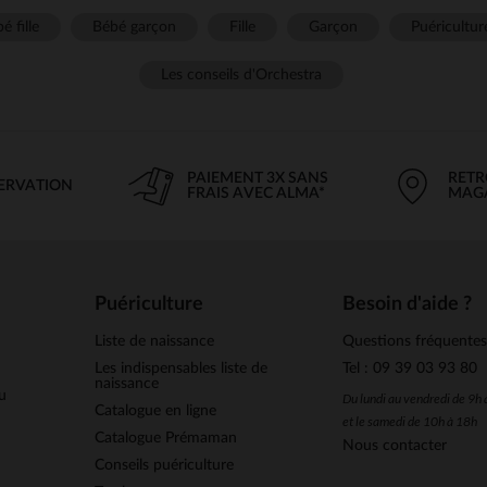
é fille
Bébé garçon
Fille
Garçon
Puéricultur
Les conseils d'Orchestra
PAIEMENT 3X SANS
RETR
SERVATION
FRAIS AVEC ALMA*
MAG
Puériculture
Besoin d'aide ?
Liste de naissance
Questions fréquente
Les indispensables liste de
Tel : 09 39 03 93 80
naissance
u
Du lundi au vendredi de 9h
Catalogue en ligne
et le samedi de 10h à 18h
Catalogue Prémaman
Nous contacter
Conseils puériculture