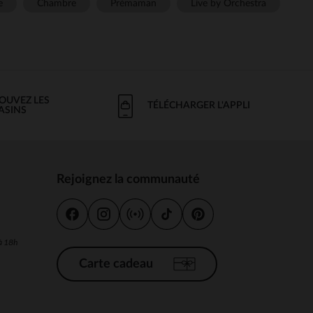
e
Chambre
Prémaman
Live by Orchestra
OUVEZ LES
TÉLÉCHARGER L'APPLI
ASINS
Rejoignez la communauté
s
 à 18h
Carte cadeau