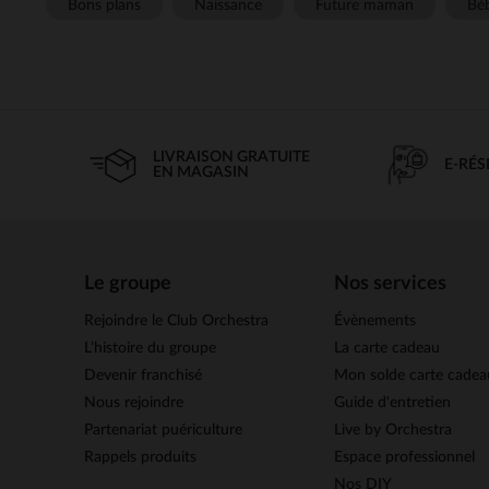
Bons plans
Naissance
Future maman
Béb
LIVRAISON GRATUITE
E-RÉ
EN MAGASIN
Le groupe
Nos services
Rejoindre le Club Orchestra
Évènements
L’histoire du groupe
La carte cadeau
Devenir franchisé
Mon solde carte cadea
Nous rejoindre
Guide d'entretien
Partenariat puériculture
Live by Orchestra
Rappels produits
Espace professionnel
Nos DIY