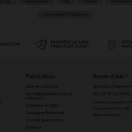
é fille
Bébé garçon
Fille
Garçon
Puéricultur
Les conseils d'Orchestra
PAIEMENT 3X SANS
RETR
SERVATION
FRAIS AVEC ALMA*
MAG
Puériculture
Besoin d'aide ?
Liste de naissance
Questions fréquente
Les indispensables liste de
Tel : 09 39 03 93 80
naissance
u
Du lundi au vendredi de 9h
Catalogue en ligne
et le samedi de 10h à 18h
Catalogue Prémaman
Nous contacter
Conseils puériculture
Tamboor