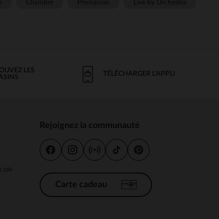
e
Chambre
Prémaman
Live by Orchestra
OUVEZ LES
TÉLÉCHARGER L'APPLI
ASINS
Rejoignez la communauté
s
 à 18h
Carte cadeau