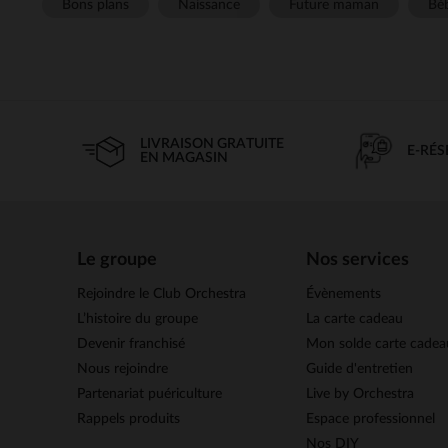
Bons plans
Naissance
Future maman
Béb
LIVRAISON GRATUITE
E-RÉ
EN MAGASIN
Le groupe
Nos services
Rejoindre le Club Orchestra
Évènements
L’histoire du groupe
La carte cadeau
Devenir franchisé
Mon solde carte cadea
Nous rejoindre
Guide d'entretien
Partenariat puériculture
Live by Orchestra
Rappels produits
Espace professionnel
Nos DIY