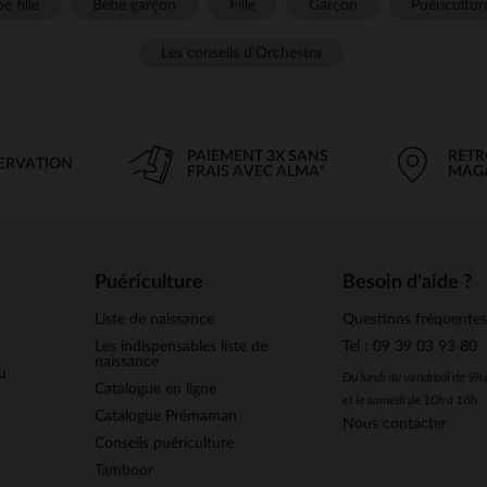
é fille
Bébé garçon
Fille
Garçon
Puéricultur
Les conseils d'Orchestra
PAIEMENT 3X SANS
RETR
SERVATION
FRAIS AVEC ALMA*
MAG
Puériculture
Besoin d'aide ?
Liste de naissance
Questions fréquente
Les indispensables liste de
Tel : 09 39 03 93 80
naissance
u
Du lundi au vendredi de 9h
Catalogue en ligne
et le samedi de 10h à 18h
Catalogue Prémaman
Nous contacter
Conseils puériculture
Tamboor