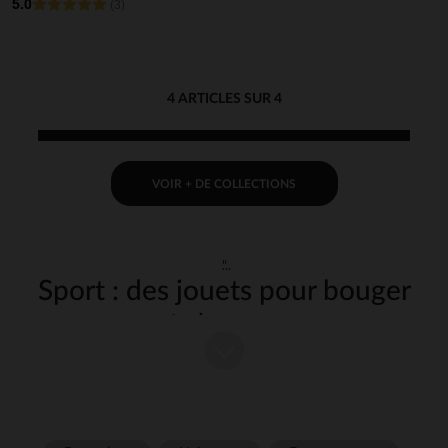
5.0
(3)
4 ARTICLES SUR 4
VOIR + DE COLLECTIONS
"
Sport : des jouets pour bouger
et s'amuser
Les jouets de sport sont un excellent moyen pour les enfants de
développer leurs compétences physiques tout en s'amusant. Que ce
soit à l'intérieur ou à l'extérieur, ces jouets favorisent l'activité
physique, la coordination, et offrent un moment de plaisir en famille ou
entre amis. Ils encouragent les enfants à être actifs et à adopter des