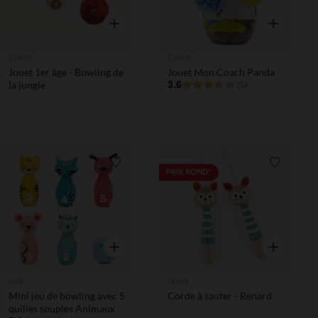
Aperçu rapide
Aperçu rapi
Chicco
Chicco
Jouet 1er âge - Bowling de
Jouet Mon Coach Panda
la jungle
3.6
(5)
Liste de souhaits
Liste de 
PRIX ROND*
Aperçu rapide
Aperçu rapi
Ludi
Janod
Mini jeu de bowling avec 5
Corde à sauter - Renard
quilles souples Animaux