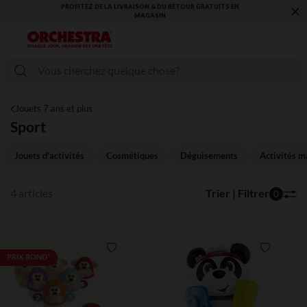
×
PROFITEZ DE LA LIVRAISON & DU RETOUR GRATUITS EN
MAGASIN​
Jouets 7 ans et plus
Sport
Jouets d'activités
Cosmétiques
Déguisements
Activités m
4 articles
Trier | Filtrer
0
Liste de souhaits
Liste de 
PRIX ROND*