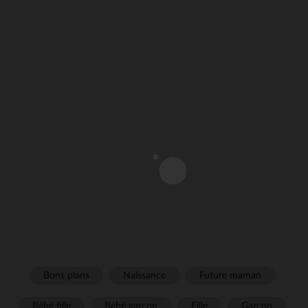
Bons plans
Naissance
Future maman
Bébé fille
Bébé garçon
Fille
Garçon