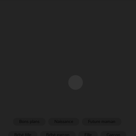
Bons plans
Naissance
Future maman
Bébé fille
Bébé garçon
Fille
Garçon