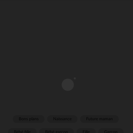
Bons plans
Naissance
Future maman
Bébé fille
Bébé garçon
Fille
Garçon