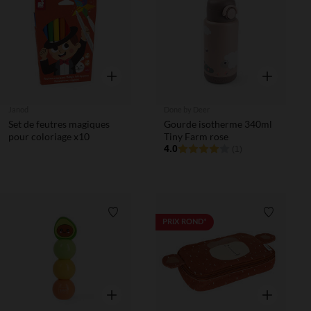
Liste de souhaits
Liste de 
Aperçu rapide
Aperçu rapi
Janod
Done by Deer
Set de feutres magiques
Gourde isotherme 340ml
pour coloriage x10
Tiny Farm rose
4.0
(1)
Liste de souhaits
Liste de 
PRIX ROND*
Aperçu rapide
Aperçu rapi