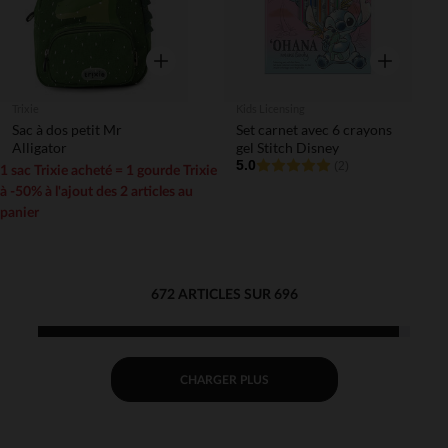
Aperçu rapide
Aperçu rapi
Trixie
Kids Licensing
Sac à dos petit Mr
Set carnet avec 6 crayons
Alligator
gel Stitch Disney
5.0
(2)
1 sac Trixie acheté = 1 gourde Trixie
à -50% à l'ajout des 2 articles au
panier
672 ARTICLES SUR 696
CHARGER PLUS