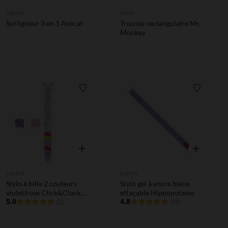
Legami
Trixie
Surligneur 3 en 1 Avocat
Trousse rectangulaire Mr.
Monkey
Liste de souhaits
Liste de 
Aperçu rapide
Aperçu rapi
Legami
Legami
Stylo à bille 2 couleurs
Stylo gel à encre bleue
violet/rose Click&Clack
effaçable Hippopotame
licorne
5.0
4.8
(1)
(36)