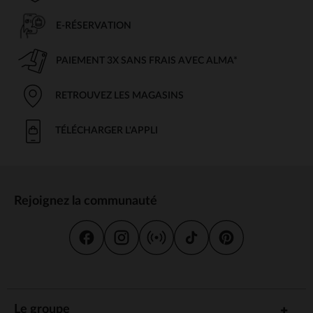
Des
, avec bretelles et dos rembourrés
sacs à dos ergonomiques
pour un maximum de confort
E-RÉSERVATION
Des
, avec bandoulière réglable pour les
sacoches et besaces
porter en travers
PAIEMENT 3X SANS FRAIS AVEC ALMA*
Des
, pour emporter un repas frais et
sacs à goûter isothermes
sain
Avec leurs
et leurs
, nos
multiples compartiments
finitions résistantes
RETROUVEZ LES MAGASINS
sacs permettent à votre enfant de ranger et transporter ses affaires
en toute simplicité et sécurité.
TÉLÉCHARGER L'APPLI
Les trousses et fournitures, pour une
organisation sans faille
Avec nos
, votre enfant a tout ce qu'il faut pour
trousses et fournitures
suivre en classe :
Rejoignez la communauté
Des
simples, doubles ou à compartiments, pour ranger
trousses
stylos, crayons et petites fournitures
Des
, crayons, feutres et surligneurs, adaptés à l'âge de
stylos
l'enfant (apprentissage de l'écriture, écriture cursive, collège…)
Des
, feuilles et bloc-notes, pour une prise de notes
cahiers
efficace
Des
et intercalaires, pour classer et archiver ses
classeurs
Le groupe