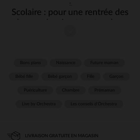
"
Scolaire : pour une rentrée des
classes réussie et tout au long
de l'année
Vous cherchez tout le nécessaire pour équiper votre enfant à la
rentrée et l'accompagner tout au long de son année scolaire ? Notre
sélection de
est là pour vous
fournitures et d'accessoires scolaires
faciliter la vie et assurer à votre enfant confort et sérénité sur le
Bons plans
Naissance
Future maman
chemin de l'école. Cartables, trousses, cahiers, agendas… Nous avons
pensé à tout pour une rentrée sans stress et une scolarité épanouie.
Bébé fille
Bébé garçon
Fille
Garçon
Suivez nos conseils pour faire le plein d'idées et dénicher les
indispensables de l'écolier futé !
Puériculture
Chambre
Prémaman
Les cartables et sacs à dos, pour un
Live by Orchestra
Les conseils d'Orchestra
transport confortable et sécurisé
Nos
allient esthétisme, praticité et ergonomie
cartables et sacs à dos
pour le bien-être de votre enfant :
Des
, pour soulager le dos et faciliter les
cartables à roulettes
LIVRAISON GRATUITE EN MAGASIN
déplacements