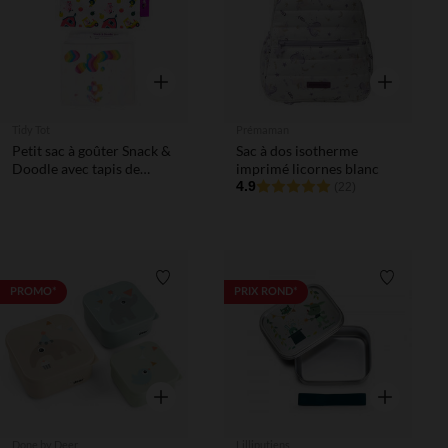
Aperçu rapide
Aperçu rapi
Tidy Tot
Prémaman
Petit sac à goûter Snack &
Sac à dos isotherme
Doodle avec tapis de
imprimé licornes blanc
dessin à l'eau Ferme
4.9
(22)
Liste de souhaits
Liste de 
PROMO*
PRIX ROND*
Aperçu rapide
Aperçu rapi
Done by Deer
Lilliputiens