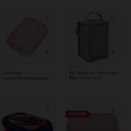
Liste de souhaits
Liste de 
Aperçu rapide
Aperçu rapi
Trixie
Beaba
Lunchbox
Sac isotherme - Vert sauge
compartimentée en inox
5.0
(8)
Mrs. Rabbit rose
Liste de souhaits
Liste de 
PRIX ROND*