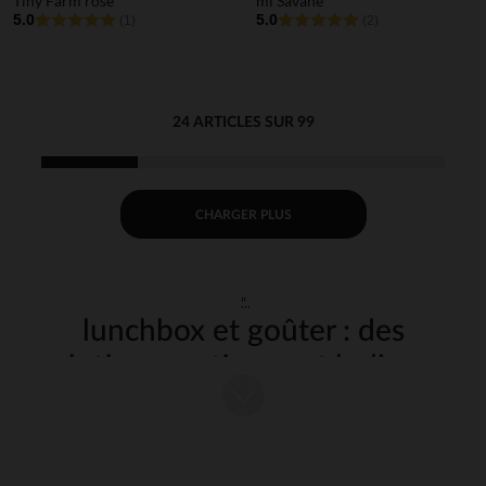
Tiny Farm rose
ml Savane
5.0
5.0
(1)
(2)
24 ARTICLES SUR 99
CHARGER PLUS
"
lunchbox et goûter : des
solutions pratiques et ludiques
Les
et accessoires pour le goûter sont devenus des
lunchbox
incontournables de la routine scolaire. Non seulement ces boîtes
permettent de transporter les repas et les en-cas de vos enfants, mais
elles sont aussi un moyen de rendre la pause déjeuner plus agréable et