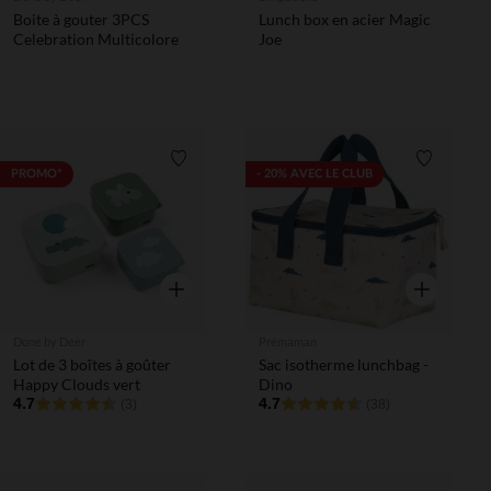
Boite à gouter 3PCS
Lunch box en acier Magic
Celebration Multicolore
Joe
Liste de souhaits
Liste de 
PROMO*
- 20% AVEC LE CLUB
Aperçu rapide
Aperçu rapi
Done by Deer
Prémaman
Lot de 3 boîtes à goûter
Sac isotherme lunchbag -
Happy Clouds vert
Dino
4.7
4.7
(3)
(38)