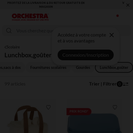
×
VOUS ALLEZ ADORER LA RENTRÉE ! DÉCOUVREZ LA NOUVELLE
COLLECTION !
Accédez à votre compte
et à vos avantages
Scolaire
Lunchbox,goûter
Connexion/Inscription
s,sacs à dos
Fournitures scolaires
Gourdes
Lunchbox,goûter
99 articles
Trier | Filtrer
0
Liste de souhaits
Liste de 
PRIX ROND*