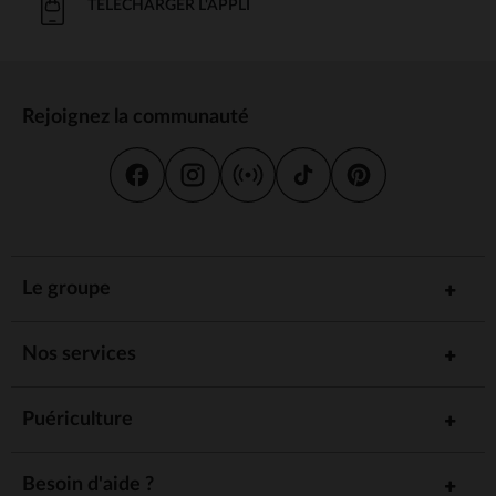
compatibles avec le lave-vaisselle, ce qui est un gain de temps
TÉLÉCHARGER L'APPLI
au quotidien.
: Les enfants adorent avoir des lunchbox à
Design attrayant
leur image. Que ce soit avec des motifs colorés, des
personnages de dessins animés ou des designs modernes, il est
facile de trouver un modèle qui plaira à votre enfant.
Rejoignez la communauté
les lunchbox pour tous les âges
Que ce soit pour les petites sections de maternelle ou pour les plus
grands au collège, il existe une lunchbox adaptée à chaque âge et
besoin.
: Les lunchbox pour les enfants en
Pour les plus jeunes
maternelle doivent être simples à ouvrir et à fermer. Les
Le groupe
modèles avec des clips et des couvercles faciles à manipuler
sont idéals. De plus, ils doivent être adaptés à la taille des
portions d’un petit mangeur.
Nos services
: Les plus grands ont besoin de
Pour les écoliers et collégiens
lunchbox plus spacieuses, capables de contenir un déjeuner
complet. Certains modèles disposent de poignées et de
Puériculture
compartiments amovibles pour encore plus de flexibilité.
des accessoires pratiques pour
Besoin d'aide ?
le goûter