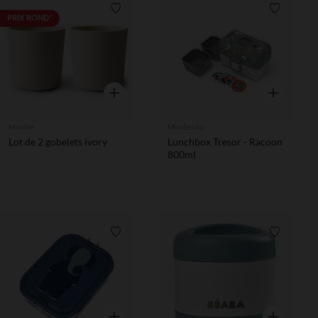
Liste de souhaits
Liste de 
PRIX ROND*
Aperçu rapide
Aperçu rapi
Mushie
Monbento
Lot de 2 gobelets ivory
Lunchbox Tresor - Racoon
800ml
Liste de souhaits
Liste de 
Aperçu rapide
Aperçu rapi