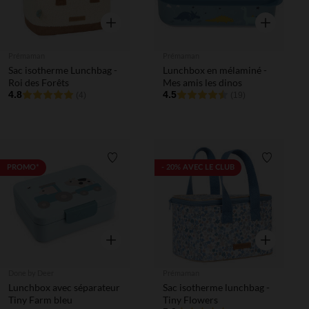
Aperçu rapide
Aperçu rapi
Prémaman
Prémaman
Sac isotherme Lunchbag -
Lunchbox en mélaminé -
Roi des Forêts
Mes amis les dinos
4.8
4.5
(4)
(19)
Liste de souhaits
Liste de 
PROMO*
- 20% AVEC LE CLUB
Aperçu rapide
Aperçu rapi
Done by Deer
Prémaman
Lunchbox avec séparateur
Sac isotherme lunchbag -
Tiny Farm bleu
Tiny Flowers