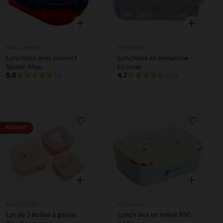
Aperçu rapide
Aperçu rapi
Kids Licensing
Prémaman
Lunchbox avec couvert
Lunchbox en mélaminé -
Spider-Man
Licorne
5.0
4.7
(5)
(18)
Liste de souhaits
Liste de 
PROMO*
Aperçu rapide
Aperçu rapi
Done by Deer
Prémaman
Lot de 3 boîtes à goûter
Lunch box en métal 850