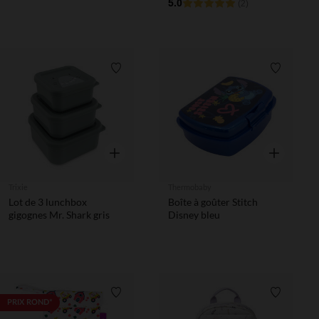
5.0
(2)
Liste de souhaits
Liste de 
Aperçu rapide
Aperçu rapi
Trixie
Thermobaby
Lot de 3 lunchbox
Boîte à goûter Stitch
gigognes Mr. Shark gris
Disney bleu
Liste de souhaits
Liste de 
PRIX ROND*