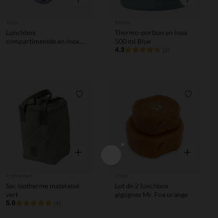
Trixie
Beaba
Lunchbox
Thermo-portion en inox
compartimentée en inox
500 ml Blue
Mrs. Elephant bleu
4.3
(3)
Liste de souhaits
Liste de 
Aperçu rapide
Aperçu rapi
Prémaman
Trixie
Sac isotherme matelassé
Lot de 2 lunchbox
vert
gigognes Mr. Fox orange
5.0
(4)