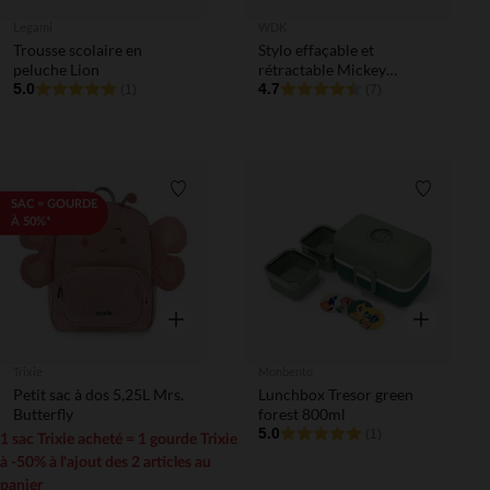
Legami
WDK
Trousse scolaire en
Stylo effaçable et
peluche Lion
rétractable Mickey
5.0
(modèle aléatoire)
4.7
(1)
(7)
Liste de souhaits
Liste de 
SAC = GOURDE
À 50%*
Aperçu rapide
Aperçu rapi
Trixie
Monbento
Petit sac à dos 5,25L Mrs.
Lunchbox Tresor green
Butterfly
forest 800ml
5.0
(1)
1 sac Trixie acheté = 1 gourde Trixie
à -50% à l'ajout des 2 articles au
panier