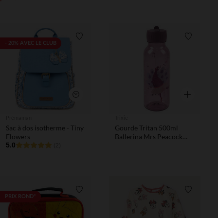
Liste de souhaits
Liste de 
- 20% AVEC LE CLUB
Aperçu rapi
Aperçu rapide
Prémaman
Trixie
Sac à dos isotherme - Tiny
Gourde Tritan 500ml
Flowers
Ballerina Mrs Peacock
5.0
3ans+
(2)
Liste de souhaits
Liste de 
PRIX ROND*