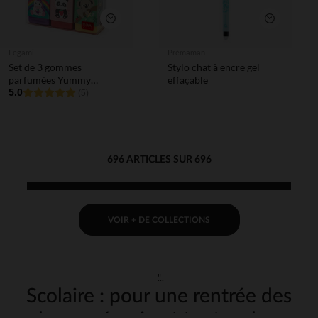
Aperçu rapide
Aperçu rapi
Legami
Prémaman
Set de 3 gommes
Stylo chat à encre gel
parfumées Yummy
effaçable
Yummy
5.0
(5)
696 ARTICLES SUR 696
VOIR + DE COLLECTIONS
"
Scolaire : pour une rentrée des