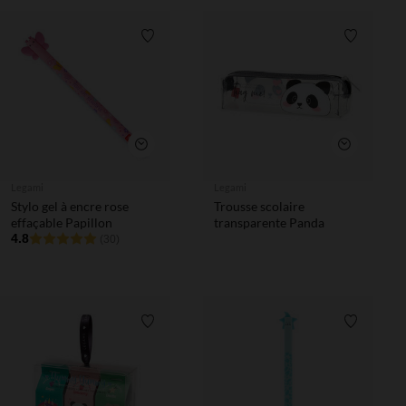
Liste de souhaits
Liste de 
Aperçu rapide
Aperçu rapi
Legami
Legami
Stylo gel à encre rose
Trousse scolaire
effaçable Papillon
transparente Panda
4.8
(30)
Liste de souhaits
Liste de 