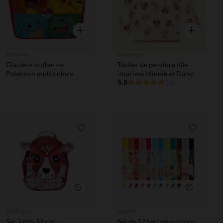
Aperçu rapide
Aperçu rapi
Pokemon
Orchestra
Glacière isotherme
Tablier de peinture fille
Pokémon multicolore
imprimé Minnie et Daisy
5.0
(1)
Liste de souhaits
Liste de 
Aperçu rapide
Aperçu rapi
Deglingos
Legami
Sac à dos 32 cm -
Set de 12 feutres oursons