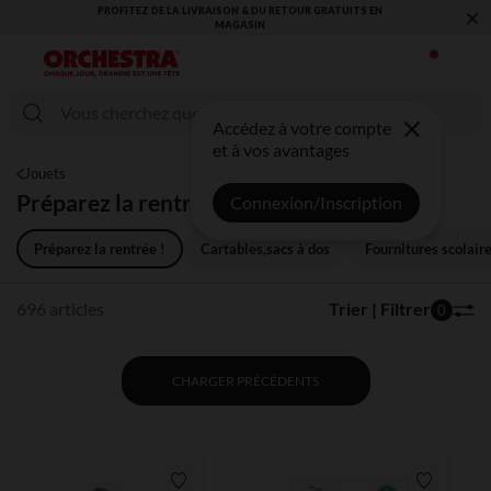
×
VOUS ALLEZ ADORER LA RENTRÉE ! DÉCOUVREZ LA NOUVELLE
COLLECTION !
Accédez à votre compte
et à vos avantages
Jouets
Préparez la rentrée !
Connexion/Inscription
Préparez la rentrée !
Cartables,sacs à dos
Fournitures scolair
696 articles
Trier | Filtrer
0
CHARGER PRÉCÉDENTS