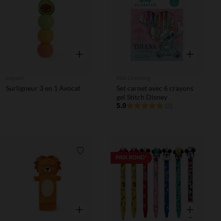
Liste de souhaits
Liste de 
Aperçu rapide
Aperçu rapi
Legami
Kids Licensing
Surligneur 3 en 1 Avocat
Set carnet avec 6 crayons
gel Stitch Disney
5.0
(2)
Liste de souhaits
Liste de 
PRIX ROND*
Aperçu rapide
Aperçu rapi