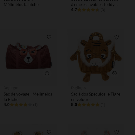
Mélimélos la biche
à encres lavables Teddy
Friends
4.7
(3)
Liste de souhaits
Liste de 
Aperçu rapide
Aperçu rapi
Deglingos
Deglingos
Sac de voyage - Mélimélos
Sac à dos Spéculos le Tigre
la Biche
en velours
4.0
5.0
(1)
(1)