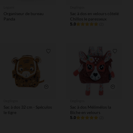
Aperçu rapide
Aperçu rapi
Legami
Deglingos
Organiseur de bureau
Sac à dos en velours côtelé
Panda
Chillos le paresseux
5.0
(2)
Liste de souhaits
Liste de 
Aperçu rapide
Aperçu rapi
Deglingos
Deglingos
Sac à dos 32 cm - Spéculos
Sac à dos Mélimélos la
le tigre
Biche en velours
5.0
(2)