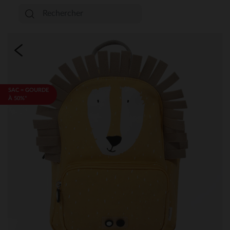
SAC = GOURDE
À 50%*